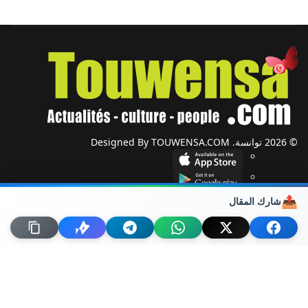
© 2026 توانسة. Designed By TOUWENSA.COM
📤
شارك المقال
شؤون دولية
أحزاب وجمعيات
ضيوف توانسة
حول توانسة
من نحن؟
راسلنا
خريطة الموقع
اتصل بنا