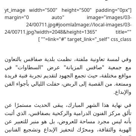
[yt_image width="500" height="500" padding="0px"
margin="0 auto" image="images/03-
24/00711.jpg#joomlaImage://local-images/03-
24/00711.jpg?width=2048&height=1365" title=""
link="#" target_link="_self" css_class="" ]
وفي لمسة تعاونية ملفتة، نظمت بلدية صفاقس بالتعاون
مع جمعية "صاقس المزيانة" عرض "السطاوات" في
مواقع مختلفة، حيث تجمع الجهود لتقديم تجربة فنية فريدة
وممتعة. من القصبة إلى الربض، حفلت الليالي بأجواء الفن
والإبداع.
في نهاية هذا الشهر المبارك، يبقى الحديث مستمرًا عن
تألق مركز الفنون الدرامية والركحية بصفاقس، الذي أثبت
بأنه ليس مجرد مساحة للعروض، بل هو منبر للتعبير عن
الهوية والثقافة، ومحرّك لتحفيز الإبداع وتشجيع الفنانين