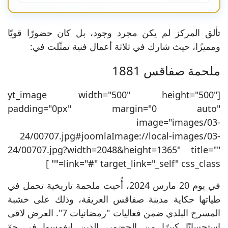
تألق المركز لم يكن مجرد وجود، بل كان حضورًا قويًا
ومميزًا، حيث شارك في ثلاثة أعمال فنية تمثّلت في:
ملحمة صفاقس 1881
[yt_image width="500" height="500"
padding="0px" margin="0 auto"
image="images/03-
24/00707.jpg#joomlaImage://local-images/03-
24/00707.jpg?width=2048&height=1365" title=""
link="#" target_link="_self" css_class="" ]
في يوم 20 مارس 2024، أُحيت ملحمة تاريخية تحمل في
طياتها حكاية مدينة صفاقس العريقة، وذلك على خشبة
المسرح البلدي ضمن فعاليات "رمضانيات 7". العرض لاقى
استحسانًا كبيرًا من الحضور، الذين انغمسوا في جوّ