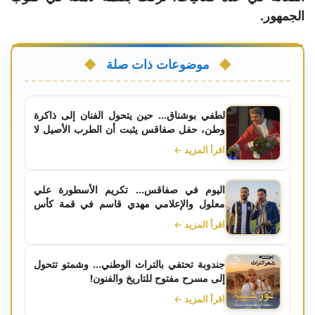
الجمهور.
موضوعات ذات صلة
لطفي بوشناق... حين يتحول الفنان إلى ذاكرة
وطن، حفل صفاقس يثبت أن الطرب الأصيل لا
يشيخ
اقرأ المزيد ←
اليوم في صفاقس… تكريم الأسطورة علي
معلول والإعلامي مهدي قاسم في قمة كأس
تونس
اقرأ المزيد ←
جندوبة تحتفي بالتراث الوطني… وشمتو تتحول
إلى مسرح مفتوح للتاريخ والفنون!
اقرأ المزيد ←