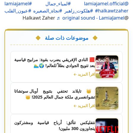
@lamiajamel.official
#لمياء_جمال
#lamiajamel
#halkawtzaher
#هلكوت_زاهير
#نجاة_الصغيره
#عيون_القلب
♬ original sound - LamiaJamel
@Halkawt Zaher
موضوعات ذات صلة
🟥 النادي الإفريقي يضرب بقوة: مرابيح قياسية
بعد تتويج الجوادي بطلاً للعالم! 🌍🏊‍♂️
اقرأ المزيد ←
👑 تايلاند تحتفي بتتويج أوبال سوتشاتا
تشوانغسري ملكة جمال العالم 2025! 👑
اقرأ المزيد ←
نتفليكس تتألق: أرباح قياسية ومشتركون
يتجاوزون 300 مليون!