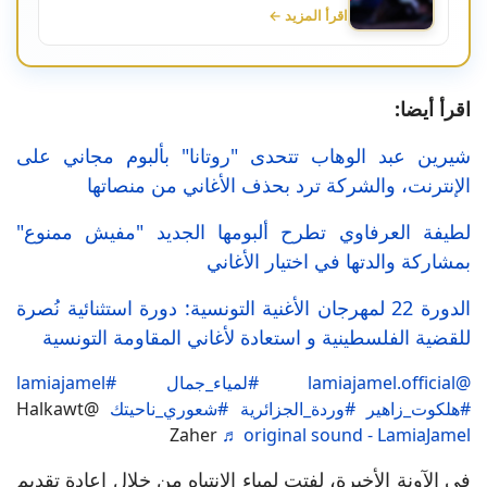
اقرأ المزيد ←
اقرأ أيضا:
شيرين عبد الوهاب تتحدى "روتانا" بألبوم مجاني على
الإنترنت، والشركة ترد بحذف الأغاني من منصاتها
لطيفة العرفاوي تطرح ألبومها الجديد "مفيش ممنوع"
بمشاركة والدتها في اختيار الأغاني
الدورة 22 لمهرجان الأغنية التونسية: دورة استثنائية نُصرة
للقضية الفلسطينية و استعادة لأغاني المقاومة التونسية
@lamiajamel.official
#لمياء_جمال
#lamiajamel
#هلكوت_زاهير
#وردة_الجزائرية
#شعوري_ناحيتك
@Halkawt
Zaher
♬ original sound - LamiaJamel
في الآونة الأخيرة، لفتت لمياء الانتباه من خلال إعادة تقديم