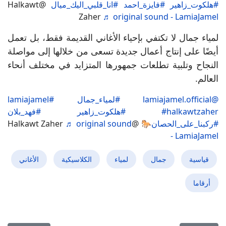
#هلكوت_زاهير
#فايزة_احمد
#انا_قلبي_اليك_ميال
@Halkawt
Zaher
♬ original sound - LamiaJamel
لمياء جمال لا تكتفي بإحياء الأغاني القديمة فقط، بل تعمل
أيضًا على إنتاج أعمال جديدة تسعى من خلالها إلى مواصلة
النجاح وتلبية تطلعات جمهورها المتزايد في مختلف أنحاء
العالم.
@lamiajamel.official
#لمياء_جمال
#lamiajamel
#halkawtzaher
#هلكوت_زاهير
#فهد_بلان
#ركبنا_على_الحصان🐎
@Halkawt Zaher
♬ original sound
- LamiaJamel
قياسية
جمال
لمياء
الكلاسيكية
الأغاني
أرقاما