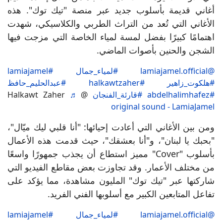
أغاني قديمة بأسلوب جديد عبر منصة "تيك توك". هذه
الأغاني التي تُعد من التراث الطربي والكلاسيكي، شهدت
اهتمامًا كبيرًا بفضل لمسة لمياء الخاصة التي مزجت فيها
الشجن والحنين بأصوات الماضي.
@lamiajamel.official
#لمياء_جمال
#lamiajamel
#هلكوت_زاهير
#halkawtzaher
#عبدالحليم_حافظ
#abdelhalimhafez
#قارئة_الفنجان
@Halkawt Zaher
♬
original sound - LamiaJamel
ومن بين الأغاني التي أعادت إحيائها: "أنا قلبي ليك ميّال"،
"بحبك يا لبنان"، و"أنا بعشقك"، حيث قدمت هذه الأعمال
بأسلوب "Cover" مميز استطاع أن يجذب جمهورًا واسعًا
من مختلف الأعمار. وقد تجاوزت بعض مقاطع الفيديو التي
شاركتها عبر "تيك توك" المليون مشاهدة، مما يؤكد على
تفاعل المتابعين الكبير مع أسلوبها الفني الفريد.
@lamiajamel.official
#لمياء_جمال
#lamiajamel