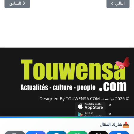
المقال التالي: Joker 2 ينطلق في قاعات السينما التونسية: قصة حب ودراما نفسية تعيد الجوكر إلى الشاشة
المقال السابق:
التالي
السابق
© 2026 توانسة. Designed By TOUWENSA.COM
📤
شارك المقال
شؤون دولية
أحزاب وجمعيات
ضيوف توانسة