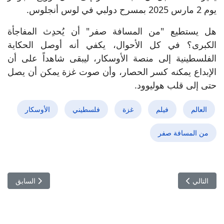
يوم 2 مارس 2025 بمسرح دولبي في لوس أنجلوس.
هل يستطيع "من المسافة صفر" أن يُحدِث المفاجأة
الكبرى؟ في كل الأحوال، يكفي أنه أوصل الحكاية
الفلسطينية إلى منصة الأوسكار، ليبقى شاهداً على أن
الإبداع يمكنه كسر الحصار، وأن صوت غزة يمكن أن يصل
حتى إلى قلب هوليوود.
العالم
فيلم
غزة
فلسطيني
الأوسكار
من المسافة صفر
المقال التالي: أيام قرطاج السينمائية تُضيء الثكنات العسكرية: انفتاح ثقافي
المقال السابق:
التالي
السابق