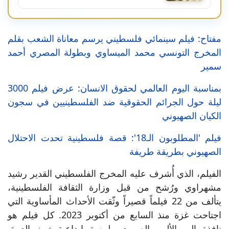
مفتاح: فيلم سينمائي فلسطيني يرسم معاناة الشعب بقلم
المخرج التونسي محمد الميساوي وبطولة المصري أحمد
سمير
بمناسبة اليوم العالمي لحقوق الانسان: عرض فيلم 3000
ليلة حول الجرائم الحقوقية ضد الفلسطينيين في سجون
الكيان الصهيوني
فيلم 'المطلوبون الـ18': قصة فلسطينية تحدت الاحتلال
الصهيوني بطريقة طريفة
الفيلم، الذي أُشرف عليه المخرج الفلسطيني القدير رشيد
مشهراوي ورُشح من قبل وزارة الثقافة الفلسطينية،
يتألف من 22 فيلماً قصيراً وثّقت الأحداث المأساوية التي
اجتاحت غزة منذ السابع من أكتوبر 2023. كل فيلم هو
نافذة إلى الألم والصمود، بلمسة إبداعية تبرز العمق