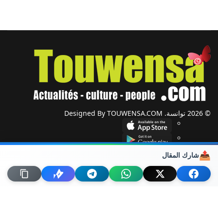
© 2026 توانسة. Designed By TOUWENSA.COM
📤
شارك المقال
شؤون دولية
أحزاب وجمعيات
ضيوف توانسة
حول توانسة
من نحن؟
راسلنا
خريطة الموقع
اتصل بنا