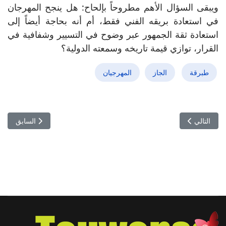
ويبقى السؤال الأهم مطروحاً بإلحاح: هل ينجح المهرجان
في استعادة بريقه الفني فقط، أم أنه بحاجة أيضاً إلى
استعادة ثقة الجمهور عبر وضوح في التسيير وشفافية في
القرار، توازي قيمة تاريخه وسمعته الدولية؟
طبرقة
الجاز
المهرجيان
المقال التالي: بعد سنوات من الغياب والتعثّر.. "جاز طبرقة" يعود ليعزف م
المقال السابق:
التالي
السابق