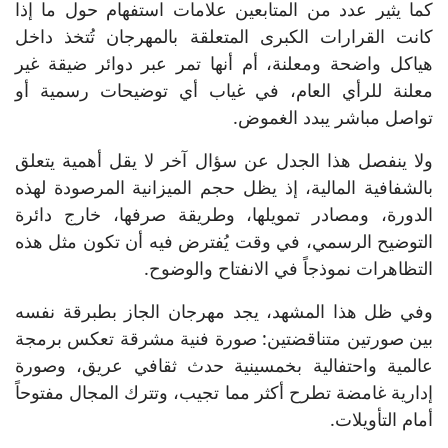
كما يثير عدد من المتابعين علامات استفهام حول ما إذا
كانت القرارات الكبرى المتعلقة بالمهرجان تُتخذ داخل
هياكل واضحة ومعلنة، أم أنها تمر عبر دوائر ضيقة غير
معلنة للرأي العام، في غياب أي توضيحات رسمية أو
تواصل مباشر يبدد الغموض.
ولا ينفصل هذا الجدل عن سؤال آخر لا يقل أهمية يتعلق
بالشفافية المالية، إذ يظل حجم الميزانية المرصودة لهذه
الدورة، ومصادر تمويلها، وطريقة صرفها، خارج دائرة
التوضيح الرسمي، في وقت يُفترض فيه أن تكون مثل هذه
التظاهرات نموذجاً في الانفتاح والوضوح.
وفي ظل هذا المشهد، يجد مهرجان الجاز بطبرقة نفسه
بين صورتين متناقضتين: صورة فنية مشرقة تعكس برمجة
عالمية واحتفالية بخمسينية حدث ثقافي عريق، وصورة
إدارية غامضة تطرح أكثر مما تجيب، وتترك المجال مفتوحاً
أمام التأويلات.