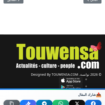
© 2026 توانسة. Designed By TOUWENSA.COM
📤
شارك المقال
شؤون دولية
أحزاب وجمعيات
ضيوف توانسة
حول توانسة