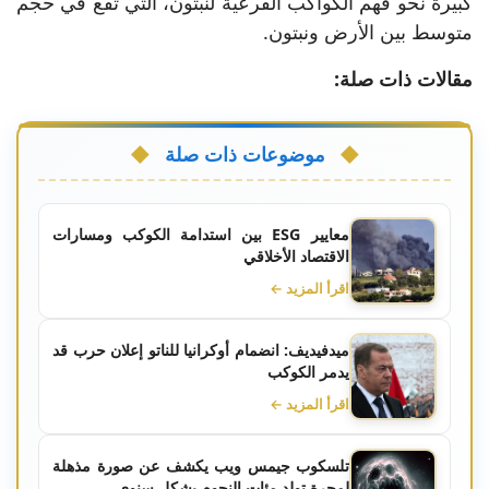
كبيرة نحو فهم الكواكب الفرعية لنبتون، التي تقع في حجم
متوسط بين الأرض ونبتون.
مقالات ذات صلة:
موضوعات ذات صلة
معايير ESG بين استدامة الكوكب ومسارات
الاقتصاد الأخلاقي
اقرأ المزيد ←
ميدفيديف: انضمام أوكرانيا للناتو إعلان حرب قد
يدمر الكوكب
اقرأ المزيد ←
تلسكوب جيمس ويب يكشف عن صورة مذهلة
لمجرة تولد مئات النجوم بشكل سنوي