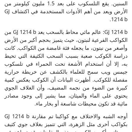
السنين. يقع التلسكوب على بعد 1.5 مليون كيلومتر من
الأرض ويعد من أهم الأدوات المستخدمة في اكتشاف GJ
1214 b.
GJ 1214 b: عالم مائي محاط بالسحب يعد GJ 1214 b من
الكواكب الفرعية لنبتون، حيث يتميز بحجم أكبر من الأرض
وأصغر من نبتون، ما يجعله فئة غامضة من الكواكب. كانت
دراسة الكوكب صعبة بسبب السحب الكثيفة التي تحيط
به، إلا أن استخدام الأشعة تحت الحمراء في تلسكوب
جيمس ويب سمح للعلماء بالكشف عن خريطة حرارية
مفصلة للكوكب. أظهرت البيانات أن الكوكب يعكس كمية
كبيرة من الضوء من نجمه المضيف، وأن الغلاف الجوي
يحتوي على الماء والميثان، مما يشير إلى وجود مصادر
مائية قد تكون محيطات شاسعة أو بخار ماء.
أوجه الشبه والاختلاف مع كواكبنا تم مقارنة GJ 1214 b
بكواكب أخرى مثل الزهرة، التي تتميز بغلاف جوي كثيف