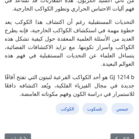
من ثاني أكسيد الكربون. هذه المقارنات قد تساعد في
فهم آليات الاحتباس الحراري وتطور الكواكب الخارجية.
التحديات المستقبلية رغم أن اكتشاف هذا الكوكب يعد
خطوة مهمة في استكشاف الكواكب الخارجية، فإنه يطرح
العديد من الأسئلة العلمية المعقدة حول كيفية تشكل هذه
الكواكب وأسرار تكوينها. مع تزايد الاكتشافات الفضائية،
يتساءل العلماء عن التحديات المستقبلية في فهم هذه
العوالم البعيدة.
GJ 1214 b هو أحد الكواكب الفرعية لنبتون التي تفتح آفاقًا
جديدة في مجال الفيزياء الفلكية، ويُعد اكتشافه دافعًا
للاستمرار في دراسة الكون وفهم مكوناته الغامضة.
جيمس
تلسكوب
الكوكب
المقال التالي: الذهب في الأدراج: كيف تحول الأجهزة الإلكترونية إلى مناجم
المقال السابق: ما هو 
التالي
السابق