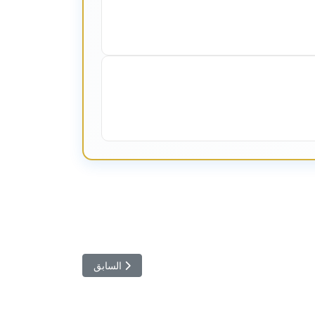
المقال السابق: من في واشنطن ي
السابق