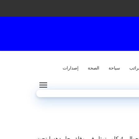
رائب
سياحة
الصحة
إصدارات
جد بعد ظهر امس الثلاثاء حادث مرور قاتل بمدينة صفاقس وتحديدا بمركز بوعصيدة بطريق تونس على بعد حوالي 4 كلم، تمثل في وفاة رجل دهسا تحت