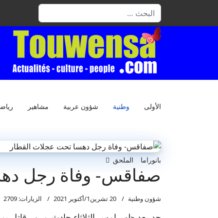
البحث
الأولى
وطنية
شؤون عربية
مشاهير
رياض
بانوراما
الملحق
صفاقس- وفاة رجل دهس
شؤون وطنية
20 تشرين1/أكتوير 2021
الزيارات: 2709