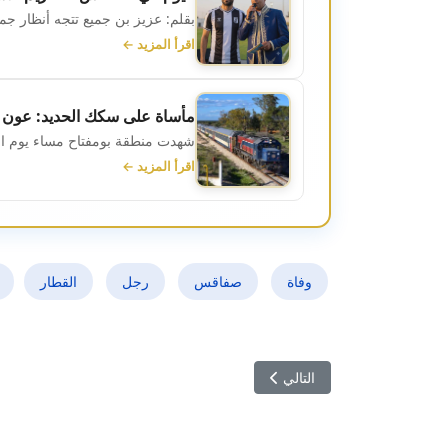
بقلم: عزيز بن جميع تتجه أنظار جما
اقرأ المزيد ←
مأساة على سكك الحديد: عون أم
شهدت منطقة بومفتاح مساء يوم الاثنين 16 مارس 2026 حادثًا مأساويًا، حيث ل
اقرأ المزيد ←
وفاة
صفاقس
رجل
القطار
المقال التالي: مهرجان طبرقة للقمامة في دورته الأولى
التالي