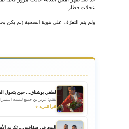
عجلات قطار.
ولم يتم التعرّف على هوية الضحية (لم يكن بحو
لطفي بوشناق... حين يتحول ال
بقلم: عزيز بن جميع ليست استمرار
اقرأ المزيد ←
اليوم في صفاقس… تكريم الأ