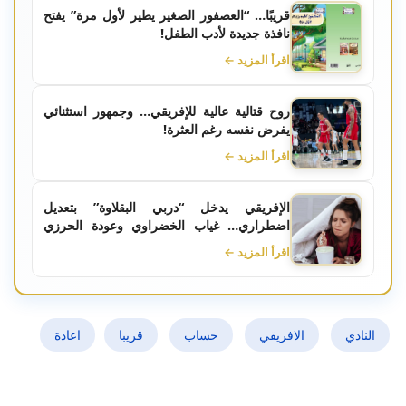
قريبًا… “العصفور الصغير يطير لأول مرة” يفتح
نافذة جديدة لأدب الطفل!
اقرأ المزيد ←
روح قتالية عالية للإفريقي… وجمهور استثنائي
يفرض نفسه رغم العثرة!
اقرأ المزيد ←
الإفريقي يدخل “دربي البقلاوة” بتعديل
اضطراري… غياب الخضراوي وعودة الحرزي
تُربك الحسابات
اقرأ المزيد ←
النادي
الافريقي
حساب
قريبا
اعادة