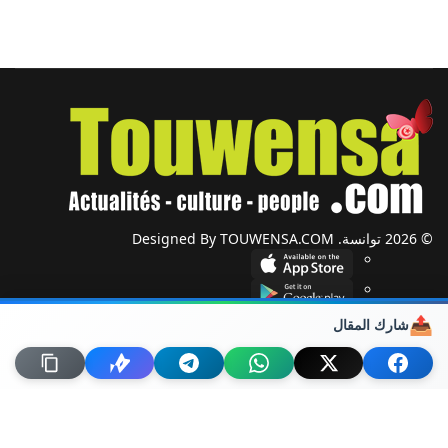
© 2026 توانسة. Designed By TOUWENSA.COM
📤
شارك المقال
شؤون دولية
أحزاب وجمعيات
ضيوف توانسة
حول توانسة
من نحن؟
راسلنا
خريطة الموقع
اتصل بنا