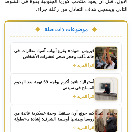
الأول، قبل أن يعود منتخب كوريا الجنوبية بقوة في الشوط
الثاني ويسجل هدف التعادل من ركلة جزاء.
موضوعات ذات صلة
فيروس «نيباه» يقرع أبواب آسيا: مطارات في
حالة تأهّب وحجر صحي لعشرات الأشخاص
اقرأ المزيد ←
أستراليا: نافيد أكرم يواجه 59 تهمة بعد الهجوم
المسلح في سيدني
اقرأ المزيد ←
كيم جونغ أون يستقبل وحدة عسكرية عائدة من
روسيا ويمنحها أوسمة الشرف: إشادة بـ«بطولة
كورسك» وسقوط قتلى كوريين شماليين
اقرأ المزيد ←