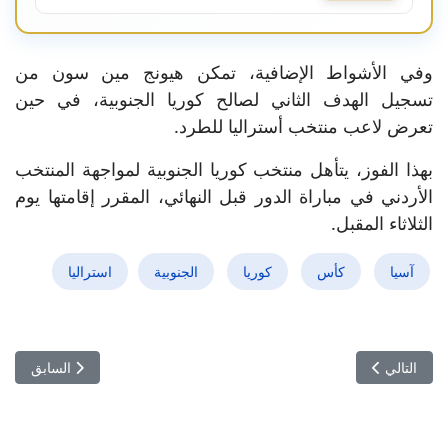
وفي الأشواط الإضافية، تمكن هيونج مين سون من
تسجيل الهدف الثاني لصالح كوريا الجنوبية، في حين
تعرض لاعب منتخب أستراليا للطرد.
بهذا الفوز، يتأهل منتخب كوريا الجنوبية لمواجهة المنتخب
الأردني في مباراة الدور قبل النهائي، المقرر إقامتها يوم
الثلاثاء المقبل.
آسيا
كأس
كوريا
الجنوبية
استراليا
المقال التالي: مفاجأة: الكونغو الديمقراطية تتأهل لنصف نهائي كأس الأمم ا
المقال السابق:
التالي
السابق