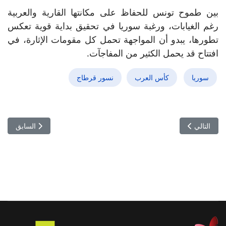
بين طموح تونس للحفاظ على مكانتها القارية والعربية
رغم الغيابات، ورغبة سوريا في تحقيق بداية قوية تعكس
تطورها، يبدو أن المواجهة تحمل كل مقومات الإثارة، في
افتتاح قد يحمل الكثير من المفاجآت.
سوريا
كأس العرب
نسور قرطاج
المقال التالي: تشيلسي يقاتل بعشرة لاعبين… ويوقف قطار أرسنال المتصدر 
المقال السابق:
التالي
السابق