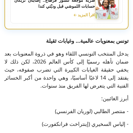
ضربة موجعة لنسور قرطاج.. إصابتان تربكان
حسابات اللموشي قبل وديّتي كندا
اقرأ المزيد ←
تونس بمعنويات عالمية… وغيابات ثقيلة
يدخل المنتخب التونسي اللقاء وهو في ذروة المعنويات بعد
ضمان تأهله رسميًا إلى كأس العالم 2026، لكن ذلك لا
يخفي حقيقة الغيابات الكبيرة التي تضرب صفوفه، حيث
يفتقد إلى 14 لاعبًا أساسيًا، وهي واحدة من أكبر الخسائر
الفنية التي يتعرض لها الفريق منذ سنوات.
أبرز الغائبين:
- منتصر الطالبي (لوريان الفرنسي)
- إلياس السخيري (إينتراخت فرانكفورت)