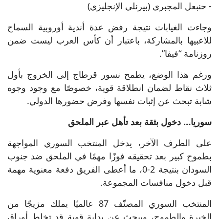
- حنبعل المجبري (بيرنلي الإنجليزي)
وجاءت الغيابات نتيجة رفض عدة أندية أوروبية السماح
للاعبيها بالمشاركة، باعتبار أن كأس العرب ليست ضمن
روزنامة “فيفا”.
ورغم هذا الوضع، يطمح نسور قرطاج إلى الخروج بأول
ثلاث نقاط لضمان انطلاقة قوية، خصوصًا مع وجود وجوه
شابة تبحث عن إثبات نفسها وفرض حضورها الدولي.
سوريا… دخول بثقة بعد تأهل عبر الملحق
على الطرف الآخر، يدخل المنتخب السوري المواجهة
بطموح كبير بعد تحقيقه فوزًا مهمًا في الملحق ضد جنوب
السودان بنتيجة 2-0، ما أعطى الفريق دفعة معنوية مهمة
قبل دخول منافسات المجموعة.
المنتخب السوري المصنّف 87 عالميًا يملك مزيجًا من
الخبرة والطموح، ويبحث عن بداية قوية قد تخلط أوراق