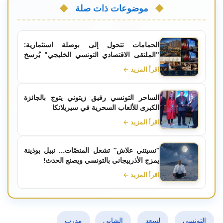
موضوعات ذات صلة
الحمامات تتحول إلى بوصلة استثمارية:
"الملتقى الاقتصادي التونسي الخليجي" يُرسخ
الشراكات ويُؤمّن الاستثمارات العابرة للحدود
اقرأ المزيد ←
الساحر التونسي رفيق زيتوني يتوج بالجائزة
الكبرى للألعاب السحرية في سيريلانكا
اقرأ المزيد ←
“نسيتني علاش” تشعل المنصّات… نبيل بوذينة
يمزج الأذربيجاني بالتونسي ويصنع الحدث!
اقرأ المزيد ←
التونسي
لسعد
الشابي
مدرب