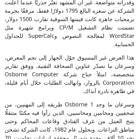
وقدراته متواضعة. غير أن المشهد تغيّر جذريًا عندما أعلنت
الشركة عن سعره البالغ 1795 دولارًا فقط، مرفقًا بحزمة
برمجيات جاهزة كانت قيمتها السوقية تقارب 1500 دولار،
تضمنت نظام التشغيل CP/M وبرامج شهيرة مثل
WordStar لمعالجة النصوص وSuperCalc للجداول
الحسابية.
هذا العرض غير المسبوق حوّل الجهاز إلى نجم المعرض،
وسرعان ما تصدّر عناوين الصحافة التقنية. ووفق تقارير
متخصصة، امتلأ جناح شركة Osborne Computer
Corporation بالزوار، وانهالت الطلبات خلال أيام قليلة،
في ظاهرة نادرة آنذاك.
وسرعان ما وجد Osborne 1 طريقه إلى المهنيين، من
صحفيين ومحامين ومحاسبين، الذين رأوا فيه مكتبًا متنقلًا
يتيح العمل من غرف الفنادق وقاعات المحاكم وحتى
مناطق النزاعات. وبحلول عام 1982، كانت الشركة تشحن
نحو 10 آلاف وحدة شهريًا، محققة إيرادات تجاوزت 70