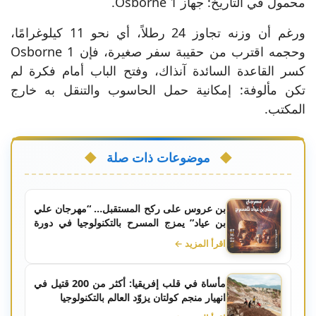
محمول في التاريخ: جهاز Osborne 1.
ورغم أن وزنه تجاوز 24 رطلاً، أي نحو 11 كيلوغرامًا،
وحجمه اقترب من حقيبة سفر صغيرة، فإن Osborne 1
كسر القاعدة السائدة آنذاك، وفتح الباب أمام فكرة لم
تكن مألوفة: إمكانية حمل الحاسوب والتنقل به خارج
المكتب.
موضوعات ذات صلة
بن عروس على ركح المستقبل… “مهرجان علي
بن عياد” يمزج المسرح بالتكنولوجيا في دورة
استثنائية!
اقرأ المزيد ←
مأساة في قلب إفريقيا: أكثر من 200 قتيل في
انهيار منجم كولتان يزوّد العالم بالتكنولوجيا