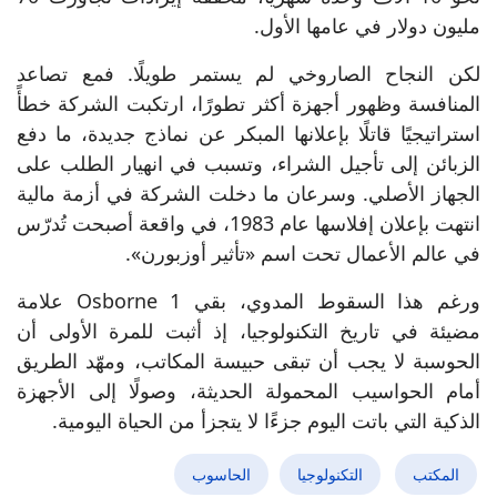
مليون دولار في عامها الأول.
لكن النجاح الصاروخي لم يستمر طويلًا. فمع تصاعد
المنافسة وظهور أجهزة أكثر تطورًا، ارتكبت الشركة خطأً
استراتيجيًا قاتلًا بإعلانها المبكر عن نماذج جديدة، ما دفع
الزبائن إلى تأجيل الشراء، وتسبب في انهيار الطلب على
الجهاز الأصلي. وسرعان ما دخلت الشركة في أزمة مالية
انتهت بإعلان إفلاسها عام 1983، في واقعة أصبحت تُدرّس
في عالم الأعمال تحت اسم «تأثير أوزبورن».
ورغم هذا السقوط المدوي، بقي Osborne 1 علامة
مضيئة في تاريخ التكنولوجيا، إذ أثبت للمرة الأولى أن
الحوسبة لا يجب أن تبقى حبيسة المكاتب، ومهّد الطريق
أمام الحواسيب المحمولة الحديثة، وصولًا إلى الأجهزة
الذكية التي باتت اليوم جزءًا لا يتجزأ من الحياة اليومية.
المكتب
التكنولوجيا
الحاسوب