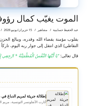
الموت يغيّب كمال رؤوف
عبد الحفيظ حساينية
مشاهير
15 حزيران/يونيو 2026
بقلوب مؤمنة بقضاء الله وقدره، وببالغ الحزن 
النقاطي) الذي انتقل إلى جوار ربه اليوم، تار
قال تعالى:
"يَا أَيَّتُهَا النَّفْسُ الْمُطْمَئِنَّةُ * ارْجِع
إطلالة جريئة لمريم الدباغ في
أثارت الأنفلونسر التونسية، مريم ال