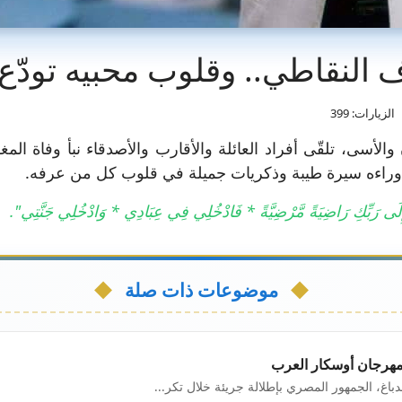
 النقاطي.. وقلوب محبيه تودّع
الزيارات: 399
والأسى، تلقّى أفراد العائلة والأقارب والأصدقاء نبأ وفاة ال
كاً وراءه سيرة طيبة وذكريات جميلة في قلوب كل من عرفه.
ِي إِلَى رَبِّكِ رَاضِيَةً مَّرْضِيَّةً * فَادْخُلِي فِي عِبَادِي * وَادْخُلِي جَنَّتِي".
موضوعات ذات صلة
 مهرجان أوسكار العرب
دباغ، الجمهور المصري بإطلالة جريئة خلال تكر...