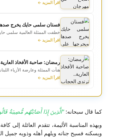
اقرأ المزيد ←
فستان سلمى حايك يخرج صدها 
خطفت الممثلة العالمية ​سلمى حايك​ 
اقرأ المزيد ←
رمضان: صاحبة الأفخاذ العارية.
هنأت الممثلة وعارضة الأزياء اللبناني
اقرأ المزيد ←
كما قال سبحانه:
"الَّذِينَ إِذَا أَصَابَتْهُم مُّصِيبَةٌ قَالُوا إ
وبهذه المناسبة الأليمة، تتقدم العائلة إلى ك
ويسكنه فسيح جناته ويلهم أهله وذويه جميل ال