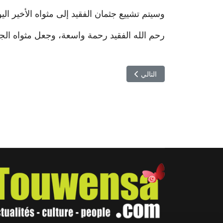
وسيتم تشييع جثمان الفقيد إلى مثواه الأخير اليوم الإثنين 15 جوان 2026 بمقبرة الجلاز
رحم الله الفقيد رحمة واسعة، وجعل مثواه الجنة،
المقال التالي: راغب علامة يكشف أسرار 4 عقود من المجد… محطات صادمة ومؤثرة في لقاء نادر مع هبة حيدري
التالي