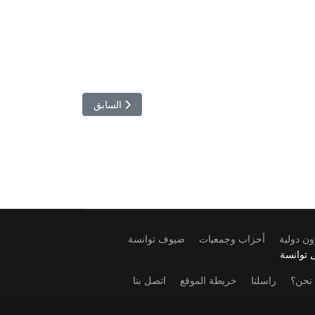
المقال السابق: رحيل “المايسترو”.. 
السابق
ن دولية
أحزاب وجمعيات
ضيوف توانسة
 توانسة
نحن؟
راسلنا
خريطة الموقع
اتصل بنا