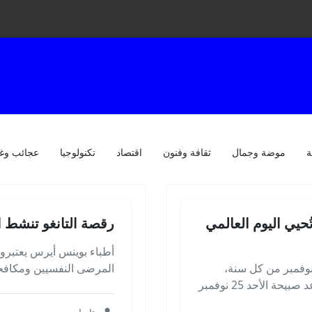
ة
موضة وجمال
ثقافة وفنون
اقتصاد
تكنولوجيا
عجائب وغ
ُحيي اليوم العالمي
رقصة التانغو تنشط 
أطباء بوينس أيرس يعتبرو
فاء باليوم العالمي للسكري الموافق لـ14 نوفمبر من كل سنة،
المرضى النفسيين ومكافح
وتحت شعار: "معا... ضد السكري"، كان الموعد صبيحة الأحد 25 نوفمبر