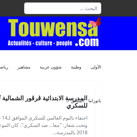
البحث
الأولى
وطنية
شؤون عربية
مشاهير
رياض
المدرسة الابتدائية ڤرڤور الشمالية ت
بانوراما
الملحق
للسكري
احت
2018 بالمدرسة...