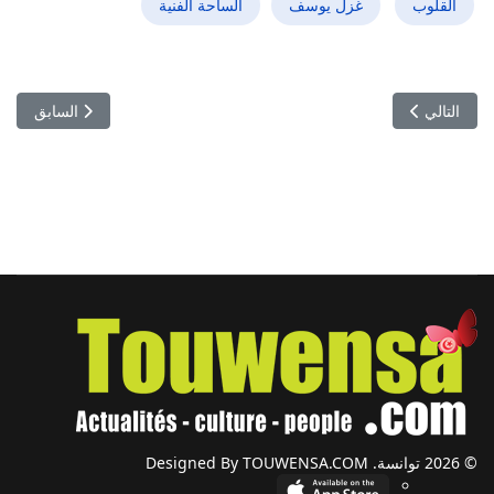
القلوب
غزل يوسف
الساحة الفنية
المقال التالي: نوال السهيلي… نجمة المسرح التونسي التي نترقب إبداعها
المقال السابق
التالي
السابق
© 2026 توانسة. Designed By TOUWENSA.COM