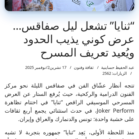
“ثنايا” تشعل ليل صفاقس…
عرض كوني يذيب الحدود
ويُعيد تعريف المسرح
عبد الحفيظ حساينية
ثقافة وفنون
17 تشرين2/نوفمبر 2025
الزيارات: 2562
تتجه أنظار عشّاق الفن في صفاقس الليلة نحو مركز
الفنون الدرامية والركحية، حيث يُرفع الستار عن العرض
المسرحي الموسيقي الراقص “ثنايا” في اختتام تظاهرة
Joker Perform، في حدث استثنائي يجمع أربع ثقافات
على خشبة واحدة: تونس والدنمارك والعراق وإيران.
منذ اللحظة الأولى، يَعِد “ثنايا” جمهوره بتجربة لا تشبه