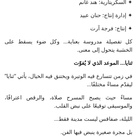
✦ السكريتارية: هند غانم
✦ إدارة إنتاج: حنان عبيد
✦ إنتاج: فرجة آرت
كل تفصيلة مدروسة بعناية… وكل ضوء يسقط على
الخشبة يتحول إلى معنى.
ثنايا… الموعد الذي لا يُفوّت
في زمن تتسارع فيه الوتيرة ويختنق فيه الخيال، يأتي “ثنايا”
ليقدّم مساءً مختلفًا…
مساءً حيث يصبح المسرح صلاة، والرقص اعترافًا،
والموسيقى توقيعًا على نبض القلب.
الليلة، صفاقس ليست مدينة فقط…
بل مجرة صغيرة ينبض فيها الفن.