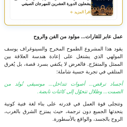
يشعلون الدورة العشرين للمهرجان الصيفي
اقرأ المزيد ←
عمل عابر للقارات… مولود من الفن والروح
يقود هذا المشروع الطموح المخرج والسينوغراف يوسف
المولهي الذي يشتغل على إعادة هندسة العلاقة بين
الممثل والمتفرّج. فالعرض لا يكتفي بسرد قصة، بل يُغرق
المتلقي في تجربة حسية شاملة:
أجساد ترقص… أصوات تتداخل… موسيقى تُولد من
الصمت… وظلال تتحوّل إلى كائنات نابضة.
وتتجلى قوة العمل في قدرته على بناء لغة فنية كونية
يتحدثها الجميع دون ترجمة، حيث يمتزج الشرق بالغرب،
الروح بالجسد، والواقع بالأسطورة.