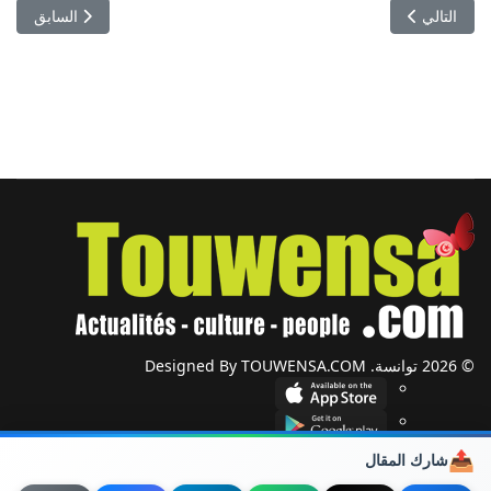
المقال التالي: خطر الجـﻼيوكسيليك في منتجات فرد الشعر: تونس تحظر 
المقال السابق: 
التالي
السابق
© 2026 توانسة. Designed By TOUWENSA.COM
📤
شارك المقال
شؤون دولية
أحزاب وجمعيات
ضيوف توانسة