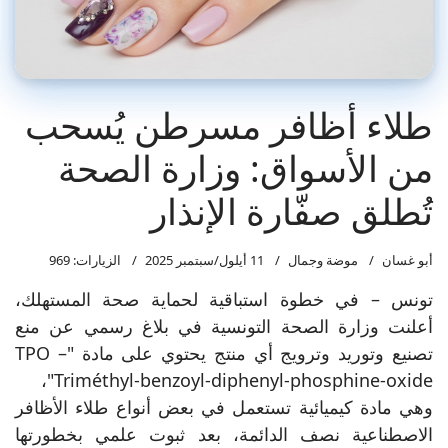
طلاء أظافر مسرطن يُسحب
من الأسواق: وزارة الصحة
تُطلق صفّارة الإنذار
أبو غسان
موضة وجمال
11 أيلول/سبتمبر 2025
الزيارات: 969
تونس – في خطوة استباقية لحماية صحة المستهلك،
أعلنت وزارة الصحة التونسية في بلاغ رسمي عن منع
تصنيع وتوريد وترويج أي منتج يحتوي على مادة "TPO –
Triméthyl-benzoyl-diphenyl-phosphine-oxide"،
وهي مادة كيميائية تستعمل في بعض أنواع طلاء الأظافر
الاصطناعية نصف الدائمة، بعد ثبوت علمي بخطورتها