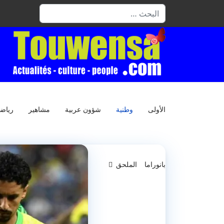
البحث
الأولى
وطنية
شؤون عربية
مشاهير
رياض
بانوراما
الملحق