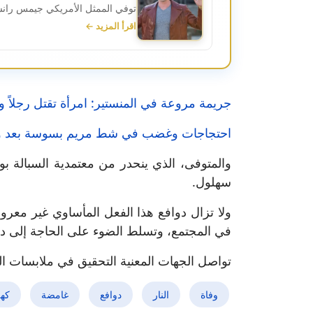
توفي الممثل الأمريكي جيمس رانسون،
اقرأ المزيد ←
جريمة مروعة في المنستير: امرأة تقتل رجلاً وتض
احتجاجات وغضب في شط مريم بسوسة بعد وفا
والمتوفى، الذي ينحدر من معتمدية السبالة 
سهلول.
ولا تزال دوافع هذا الفعل المأساوي غير معروف
في المجتمع، وتسلط الضوء على الحاجة إلى د
تواصل الجهات المعنية التحقيق في ملابسات ا
وفاة
النار
دوافع
غامضة
كه