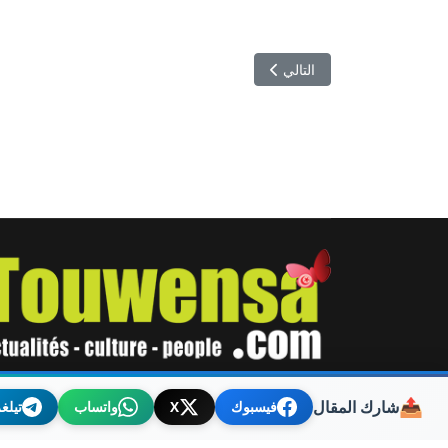
المقال التالي: احتجاج تلاميذ نويل: مطالبة بتوفير حافلة ث
التالي
© 2026 توانسة. Designed By TOUWENSA.COM
📤
شارك المقال
فيسبوك
X
واتساب
تيلغ