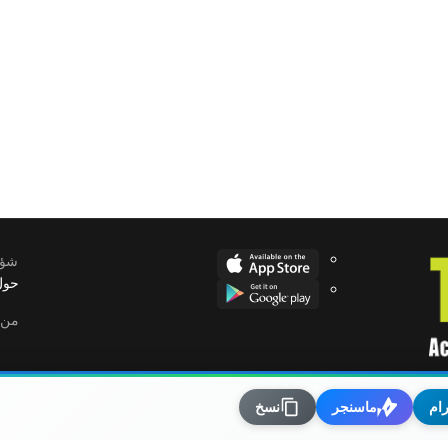
انية بعد حالات إغماء
شؤو
حول
من 
رام
ماسنجر
نسخ