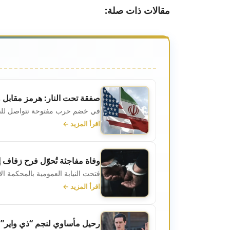
مقالات ذات صلة:
صفقة تحت النار: هرمز مقابل
في خضم حرب مفتوحة تتواصل للشهر
اقرأ المزيد ←
وفاة مفاجئة تُحوّل فرح زفاف 
فتحت النيابة العمومية بالمحكمة الابتدائية 
اقرأ المزيد ←
رحيل مأساوي لنجم “ذي واير”… وف