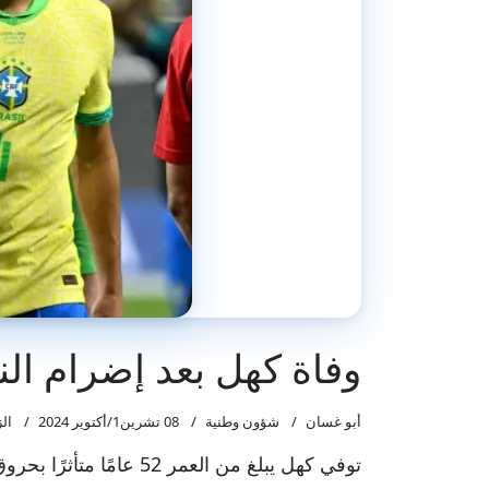
وفاة كهل بعد إضرام الن
أبو غسان
شؤون وطنية
08 تشرين1/أكتوير 2024
الزي
توفي كهل يبلغ من العمر 52 عامًا متأثرًا بحروق بليغة بعد إقدامه اليوم الثلاثاء على إضرام النار في جسده بأحد شوارع منطقة سهلول.