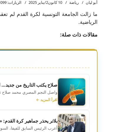
أبو ليان
رياضة
10 كانون2/يناير 2025
الزيارات: 1099
ما زالت الجامعة التونسية لكرة القدم لم تعقد
الرياضية.
مقالات ذات صلة:
صلاح يكتب التاريخ من جديد… الفرعون المصري
واصل النجم المصري محمد صلاح ترسيخ
اقرأ المزيد ←
بلاتر يحذر جماهير كرة القدم:
أعرب الرئيس السابق للفيفا، الس