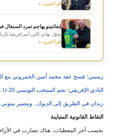
اقرأ المزيد ←
إنفانتينو يهاجم تمرد السنغال ف
تحوّل نهائي كأس أمم إفريقيا بالرب
اقرأ المزيد ←
رسمي: فسخ عقد محمد أمين الحمروني مع الناد
النادي الإفريقي: نجم المنتخب التونسي U-20 محمد الصادق محمود يمضي لخمس سنوات
زيدان في الطريق إلى الديوك.. ومصير بيتوني ي
النقاط القانونية المتباينة
بحسب آخر المعطيات، هناك تضارب في الآراء القا