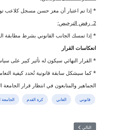
* إذا تم اعتبار أن معز حسن مسجل كلاعب تون
2. رفض الترخيص:
* إذا تمسك الجانب القانوني بشرط مطابقة الج
انعكاسات القرار
* القرار النهائي سيكون له تأثير كبير على سيا
* كما سيشكل سابقة قانونية تُحدد كيفية التعا
الجماهير والمتابعون في انتظار قرار الجامعة ال
قانوني
الغاني
كرة القدم
الجامعة ا
المقال التالي: رسمي: فسخ عقد محمد أمين الحمروني مع
التالي