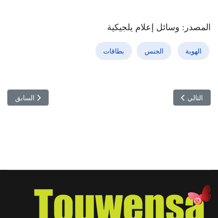
المصدر: وسائل إعلام يلجيكية
الهوية
الجنس
بطاقات
المقال التالي: إتفاقية سريّة: تونس تتقاضى من إيطاليا 8 مليون أورو مقابل ترحيل التونسيين
المقال السابق:
التالي
السابق