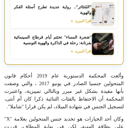
"المُتثائر".. رواية جديدة تطرح أسئلة الفكر
والهوية
اقرأ المزيد ←
“شجرة المساء” تختتم أيام قرطاج السينمائية
بفرنانة: رحلة في الذاكرة والهوية التونسية
اقرأ المزيد ←
وألغت المحكمة الدستورية عام 2019 أحكام قانون
المتحولين جنسيا الصادر في يونيو 2017 ، والتي وصفت
بأنها مقيدة بشكل غير مبرر وبالتالي تمييزية، واعتبرت
المحكمة أن الاحتفاظ بالفئات الثنائية ذكرا كان أم أنثى،
لتسجيل الجنس في شهادة الميلاد، لم يكن قرارا "شاملا".
وكان أحد الخيارات هو تحديد جنس المتحولين بعلامة "X"
على بطاقة الهوية، لكن في نهاية المطاف، قررت