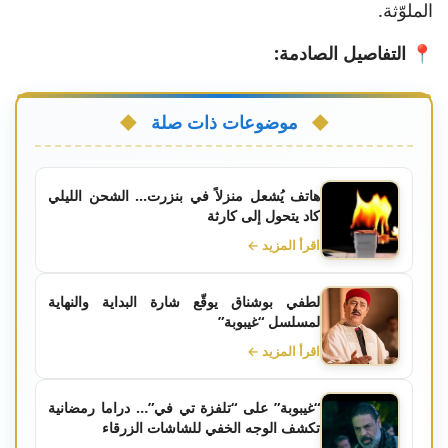
الملوّثة.
📍 التفاصيل الصادمة:
موضوعات ذات صلة
هاتف يُشعل منزلاً في بنزرت... الشحن الليلي
كاد يتحول إلى كارثة
اقرأ المزيد ←
لطفي بوشناق يوقّع شارة البداية والنهاية
لمسلسل “غيبوبة”
اقرأ المزيد ←
“غيبوبة” على “تلفزة تي في”… دراما رمضانية
تكشف الوجه الخفي للشاشات الزرقاء