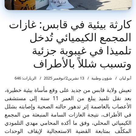
كارثة بيئية في قابس: غازات
المجمع الكيميائي تُدخل
تلميذا في غيبوبة جزئية
وتسبب شللاً بالأطراف
أبو ليان
شؤون وطنية
13 تشرين2/نوفمبر 2025
الزيارات: 646
تعيش ولاية قابس من جديد على وقع مأساة بيئية خطيرة،
بعد نقل تلميذ يبلغ من العمر 11 سنة إلى مستشفى
الأعصاب بالعاصمة إثر تدهور حالته الصحية وإصابته بشلل
في الأطراف، نتيجة الغازات السامة المنبعثة من المجمع
الكيميائي المحلي، وفق ما أكده المحامي مهدي التلمودي
المكلّف بمتابعة القضية الاستعجالية لإيقاف الوحدات