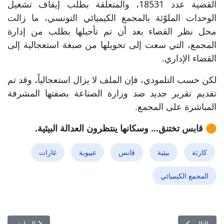
القضية عدد 18531، والمتعلقة بطلب إيقاف تشغيل
الوحدات الملوّثة بالمجمع الكيميائي التونسي، ما زالت
محل نظر القضاء بعد أن تم تأجيلها بطلب من إدارة
المجمع، التي سعت إلى تحويلها من صبغة استعجالية إلى
القضاء الإداري.
لكن حسب التلمودي، فإن الملف لا يزال استعجالياً، وقد تم
تقديم تقرير جديد ضد وزارة الصناعة بصفتها المشرفة
المباشرة على المجمع.
🟠 قابس تختنق... وسكانها ينتظرون العدالة البيئية.
كارثة
بيئية
قابس
غيبوبة
غارات
المجمع الكيميائي
المقال التالي: زيارة مفاجئة تكشف خفايا ميناء بنزرت: خولة بالأخضر تشد
المقال السابق:
التالي
السابق