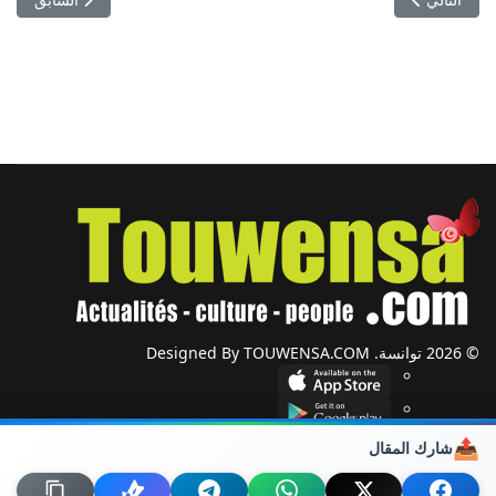
© 2026 توانسة. Designed By TOUWENSA.COM
📤
شارك المقال
شؤون دولية
أحزاب وجمعيات
ضيوف توانسة
حول توانسة