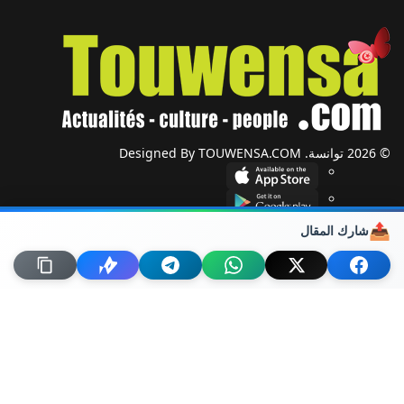
© 2026 توانسة. Designed By TOUWENSA.COM
📤
شارك المقال
شؤون دولية
أحزاب وجمعيات
ضيوف توانسة
حول توانسة
من نحن؟
راسلنا
خريطة الموقع
اتصل بنا