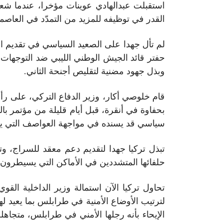
استقبلت عبدالهادي عوينات مؤخرا، عندما شعرت
القدر في توظيفه للمزيد من التمدّد في العاصمة، حيث لقي مصرعه في 27 نوفمبر الماض
لم تأل جهدا على الصعيد السياسي في تقديم ال
حفتر قائد الجيش الوطني الليبي ضد التوجهات 
وبذل جهود مضنية لتقليص أجنحة الثاني.
بحفاوة في أنقرة، قبل أيام قليلة من مؤتمر با
سياسي قد يسنده في مواجهة العواصف التي يو
تبذل تركيا جهدا لتقديم دعم معقد للسراج، و
حلفائها المتشددين في الأماكن التي يسيطرون عل
تحاول تركيا الآن استمالة وزير الداخلية القو
لترتيب الأوضاع الأمنية في طرابلس بما يعيد له
الإيحاء بأنه رجلها الأمني في طرابلس، متجا