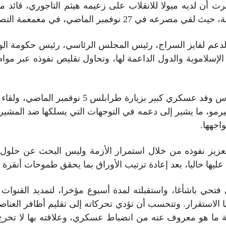
 أن لديه ميولا للانقلاب على زعيمه هيثم التاجوري، قائد م
ي، في معمعمة التصفيات الجسدية الجارية هناك.
دعم لفايز السراج، رئيس المجلس الرئاسي، رئيس حكومة الوفاق،
الإسلاموية والدول الداعمة لها، وتحاول تقليص نفوذه عبر مو
قام خلوصي أكار، وزير الدفاع التركي، على رأس وف
ليرمو، ما يشير إلى دعمه في التوجهات التي يسلكها ضد المشير 
اجهها.
تعزيز نفوذه من خلال استمرار الأزمة وليس البحث عن حلول 
يها حاليا، بعد إعادة ترتيب الأوراق بما يحقق طموحات أنقرة ا
ي فتحي باشأغا، واستقبلته لمدة أسبوع مؤخرا، لتمديد القنوات
ا الاستقرار. وتتحسب أن تؤدي تحركاته إلى تقليم أظافر العناص
هلة ما هو معروف عنه من انضباط عسكري، وعلاقته بها لا تخر