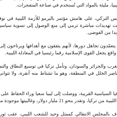
بيا، مليئة بالمواد التي تُستخدم في صناعة المتفجرات.
يس التركي، على هامش مؤتمر باليرمو للأزمة الليبية في نوف
ت تهديدات مباشرة ترمي إلى منع الوصول إلى تسوية سياسية، 
دا من الفوضى.
ض يتعمّدون تجاهل دورها، لأنهم يتفقون مع أهدافها ويرتاحون إل
قع يجعل القوى الإسلامية رقما رئيسيا في المعادلة الليبية.
ب والجزائر والسودان، وتأمل تركيا في توسيع النطاق والتمدد
عناصر الخلل في المنطقة، وهو ما تشتاط منه أنقرة، ولا تتو
يا السياسية القريبة، ووصلت إلى ليبيا سعيا وراء الحفاظ عل
، وغالبيتها موجودة منذ حكم العقيد الراحل معمر القذافي.
راف بالمجلس الانتقالي كممثل وحيد للشعب الليبي، عقب ثورة