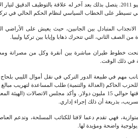
التوسعية، وكانت آخر دولة تعترف به في 1 يوليو 2011. يتصل بذلك بعد آخر له علاقة با
التي تسيطر على الخطاب السياسي لنظام الحكم الحالي في تركي
انجذاب المتبادل بين الجانبين، حيث يعيش على الأراضي الت
ن الصف الثاني، التي تتحرك ذهابا وإيابا بين تركيا وليبيا.
فتحت خطوط طيران مباشرة بين أنقرة وكل من مصراتة ومط
لة في ذلك الوقت.
ع ويكيليكس في يوليو 2016 عن جانب مهم في طبيعة الدور التركي في نقل أموال ا
ع للحزب الحاكم (العدالة والتنمية) طلب المساعدة لتهريب مبالغ
دفع عمولة 25 بالمئة من المبلغ، وكان المبلغ وقتها حوالي 15 مليون دولار. وأكد 
تسريب، بذريعة أن ذلك إجراء إداري.
ازية، فهي تقدم دعما لافتا للكتائب المسلحة، وتدعم العناصر
يولوجية واضحة ومؤيدة لها.