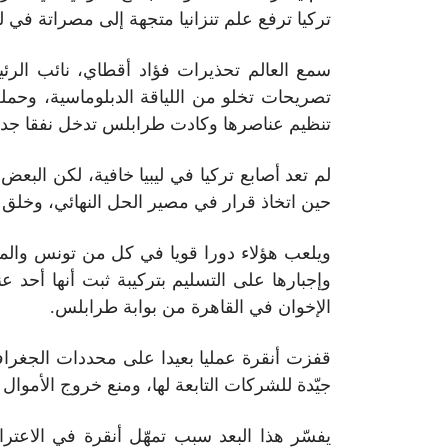
تركيا ترفع علم تنزانيا متجهة إلى مصراتة في لي
سمع العالم تحذيرات فؤاد أقطاي، نائب الرئ
تصريحات تخلو من اللياقة الدبلوماسية، وحمل
تنظيم عناصرها وكادت طرابلس تدخل نفقا جدي
لم تعد أصابع تركيا في ليبيا خافية، لكن البع
حين اتخاذ قرار في مصير الحل النهائي، وخلق وا
ويلعب هؤلاء دورا قويا في كل من تونس والمغر
وإجبارها على التسليم بتركيبة ثبت أنها أحد 
الإخوان في القاهرة من بوابة طرابلس.
قفزت أنقرة عمليا بعيدا على محددات الجغراف
جيّدة للشركات التابعة لها، ومنع خروج الأموال الليبية من تركيا، وتقدر بنحو 21 مليار دولار
يفسّر هذا البعد سبب تمهّل أنقرة في الاعت