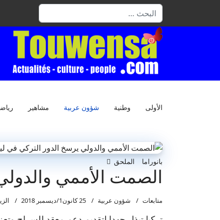
البحث
الأولى
وطنية
شؤون عربية
مشاهير
رياض
بانوراما
الملحق
الصمت الأممي والدولي 
متابعات
شؤون عربية
25 كانون1/ديسمبر 2018
الزيار
تركيا تبذل جهدا لتقديم دعم معقد للسراج وتع