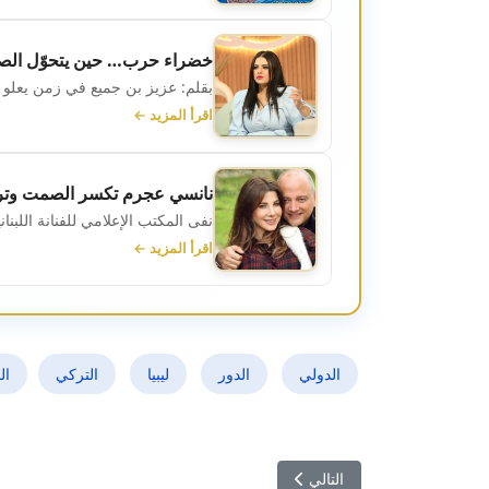
خضراء حرب… حين يتحوّل الصم
بقلم: عزيز بن جميع في زمن يعلو 
اقرأ المزيد ←
نانسي عجرم تكسر الصمت وترد
نفى المكتب الإعلامي للفنانة اللبنا
اقرأ المزيد ←
الدولي
الدور
ليبيا
التركي
ال
المقال التالي: إقامة 5 نجوم وراتب شهري.. تفضلوا إلى السجون المصرية
التالي