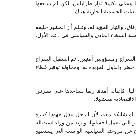
ا يسمّى بكتيبة ثوار طرابلس، لكن لم يسعفها
 والتيار المؤيد له، وتعلم أن المشير خليفة
اصلة السخاء المادي والسياسي في دعم الأول،
د عسكري كبير بزيارة طرابلس 5 نوفمبر الماضي، ولقاء السراج ومسؤولين أمنيين، ثم استقبل السراج
حفتر والدول المؤيدة له، ومحاولة توفير غطاء
لها، فإطالة أمدها ربما تساعدها على تمترس
لاقتصادية مستقبلا.
 المتشابكة معه، لأن الرجل يبذل جهودا كبيرة
ر التي تعمل لحسابها، وتريد من وراء استقباله
ج عن مروحته السياسية الواسعة التي يستطيع