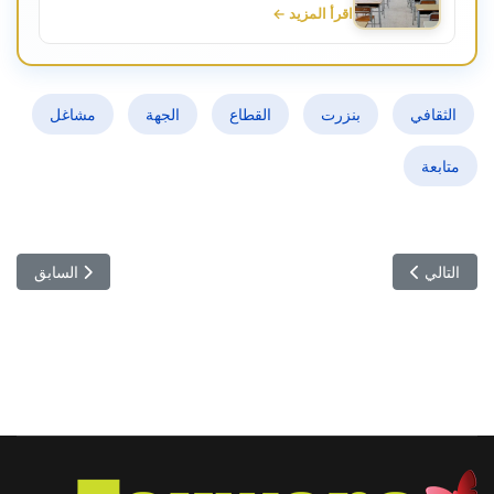
اقرأ المزيد ←
الثقافي
بنزرت
القطاع
الجهة
مشاغل
متابعة
المقال التالي: في كتاب "تجربتي في الكتابة" لـ"بيت الرواية": شهادات روائ
المقال السابق: 
التالي
السابق