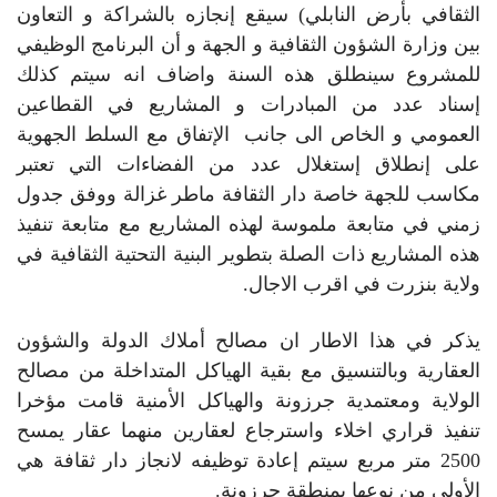
الثقافي بأرض النابلي) سيقع إنجازه بالشراكة و التعاون
بين وزارة الشؤون الثقافية و الجهة و أن البرنامج الوظيفي
للمشروع سينطلق هذه السنة واضاف انه سيتم كذلك
إسناد عدد من المبادرات و المشاريع في القطاعين
العمومي و الخاص الى جانب الإتفاق مع السلط الجهوية
على إنطلاق إستغلال عدد من الفضاءات التي تعتبر
مكاسب للجهة خاصة دار الثقافة ماطر غزالة ووفق جدول
زمني في متابعة ملموسة لهذه المشاريع مع متابعة تنفيذ
هذه المشاريع ذات الصلة بتطوير البنية التحتية الثقافية في
ولاية بنزرت في اقرب الاجال.
يذكر في هذا الاطار ان مصالح أملاك الدولة والشؤون
العقارية وبالتنسيق مع بقية الهياكل المتداخلة من مصالح
الولاية ومعتمدية جرزونة والهياكل الأمنية قامت مؤخرا
تنفيذ قراري اخلاء واسترجاع لعقارين منهما عقار يمسح
2500 متر مربع سيتم إعادة توظيفه لانجاز دار ثقافة هي
الأولى من نوعها بمنطقة جرزونة.