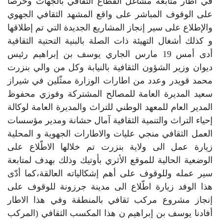
في اطار متابعة مشاغل القطاع الثقافي بالجهات وحرصا
على الوقوف المباشر على واقع المشهد الثقافي الجهوي
والإطلاع على سير إنجاز المشاريع الجديدة التي تم إطلاقها
و كذلك أشغال التهيئة ذات الصلة بالبنية التحتية الثقافية
أدى أمس 19 مارس الجاري يوسف بن إبراهيم رئيس
ديوان وزير الشؤون الثقافية بالنيابة وكل من والي بنزرت
محمد قويدر وعدد من اطارات الوزارة ممثّلين في شيراز
سعيد المديرة العامة للمصالح المشتركة وفوزي محفوظ
المدير العام للمعهد الوطني للتراث والمديرة العامة لوكالة
إحياء التراث والتنمية الثقافية آمال حشانة ومدير مؤسسات
العمل الثقافي منجي عليات والاطارات الجهوية و المحلية
زيارة عمل الى ولاية بنزرت تم خلالها الاطّلاع على
الوضعية الحالية للموقع الأثري بأوتيك وذلك بهدف لمتابعة
سير عمله وللوقوف على أهم إشكالياته العالقة،كما أدّى
هذا الوفد زيارة اطّلاع الى مدينة جرزونة للوقوف على
إنجاز مشروع مركب ثقافي بالمنطقة وفي هذا الاطار
أفادنا يوسف بن إبراهيم ن هذا المكسب الثقافي (المركب