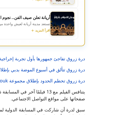
أريانة تعلن صيف الفن.. نجوم
تستعد مدينة أريانة لعيش واحدة من 
اقرأ المزيد ←
درة زروق تفاجئ جمهورها بأول تجربة إخراجية: 
درة زروق تتألق في أسبوع الموضة بدبي بإطلال
درة زروق تحطم الحدود بإطلاق مجموعة Maison Dorra Zarrouk للملابس الجاهزة
يتنافس الفيلم مع 13 فيلمًا 
صفحاتها على مواقع التواصل الاجتماعي.
سبق لدرة أن شاركت في المسابقة الدولية لمهر