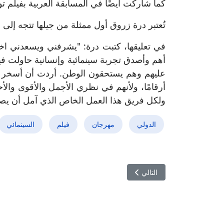
كما شاركت أيضًا في المسابقة العربية بفيلم تو
تُعتبر درة زروق أول ممثلة من جيلها تتجه إلى ال
في تعليقها، كتبت درة: "يشرفني ويسعدني اختي
أهم وأصدق تجربة سينمائية وإنسانية حاولت ف
عليهم وهم يستحقون الوطن. أردت أن أسخر بح
أرقامًا، ولأنهم في نظري الأجمل والأقوى والأ
ولكل فريق هذا العمل الخاص الذي آمل أن يصل
الدولي
مهرجان
فيلم
السينمائي
المقال التالي: إثارة وتشويق في فيلم ''بوليس'' بنسخ
التالي