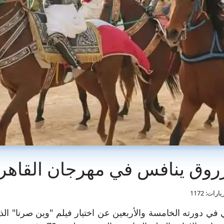
زروق ينافس في مهرجان القاهرة
ارات: 1172
 في دورته الخامسة والأربعين عن اختيار فيلم "وين صرنا" الذ