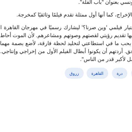
نسي بعنوان "باب الفلة".
إخراج، كما أنها أول ممثلة تقدم فيلمًا وثائقيًا كمخرجة.
ار فيلمي 'وين صرنا؟' ليشارك رسميًا في مهرجان القاهرة ال
يها تقديم رؤيتي لقصتهم وصوتهم ومشاعرهم. لأن الموت أحاط 
ب ما في استطاعتي لتخليد لحظة فارقة، لأضع بصمة مهما ك
حق. أردتهم أن يكونوا أبطال الفيلم الأول من إخراجي وإنتاج
 لأكبر قدر من الناس".
درة
القاهرة
زروق
ة معدّلة: مجدي السميري يكشف عن ومضة مشوّقة