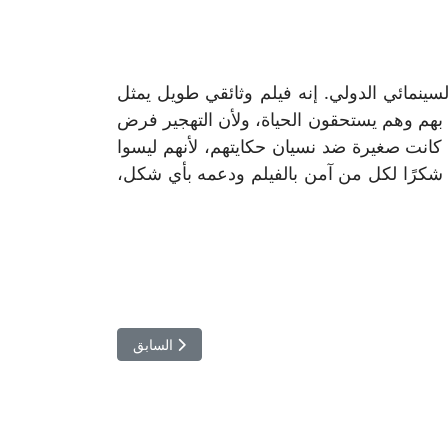
سينمائي الدولي. إنه فيلم وثائقي طويل يمثل
بهم وهم يستحقون الحياة، ولأن التهجير فرض
انت صغيرة ضد نسيان حكايتهم، لأنهم ليسوا
ي. شكرًا لكل من آمن بالفيلم ودعمه بأي شكل،
المقال السابق: آليات تحفيز بعث
السابق