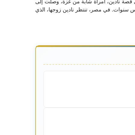
في مجال الإخراج والإنتاج. الفيلم الوثائقي، الذي يمتد لمدة 79 دقيقة، يروي قصة نادين، امرأة شابة من غزة، وصلت إلى
مس سنوات. في مصر، تنتظر نادين زوجها، الذي