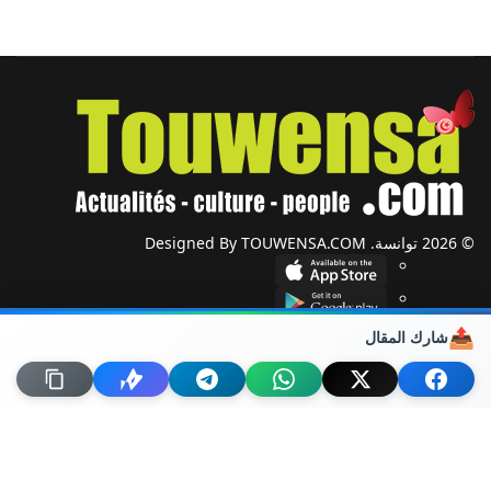
© 2026 توانسة. Designed By TOUWENSA.COM
📤
شارك المقال
شؤون دولية
أحزاب وجمعيات
ضيوف توانسة
حول توانسة
من نحن؟
راسلنا
خريطة الموقع
اتصل بنا