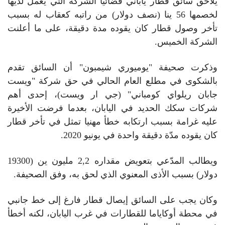
يلاحق سائق قطار ياباني قضائيا الشركة التي يعمل لديها
لخصمها 56 ينا (نصف دولار) من راتبه كعقاب له بسبب
تأخر وصول قطار كان يقوده مدة دقيقة، على ما أعلنت
الشركة الخميس.
وذكرت صحيفة "يوميوري شيمبون" أن السائق تقدم
بالشكوى في مطلع العام الحالي في حق شركة "ويست
جابان ريلواي كومباني" (جي ار ويست)، إحدى أهم
شركات سكك الحديد في اليابان، بعدما فرضت الأخيرة
عليه غرامة بسبب ارتكابه خطأ مهنيا تمثل في تأخر قطار
كان يقوده مدّة دقيقة واحدة في يونيو 2020.
ويطالب المدّعي بتعويض مقداره 2,2 مليون ين (19300
دولار) بسبب الأذى المعنوي الذي لحق به، وفق الصحيفة.
وكان يجب على السائق إيصال قطار فارغ إلى خط جانبي
في محطة أوكاياما للقطارات في غرب اليابان، لكنه أخطأ