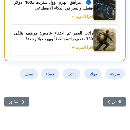
🔵 مراهق يهزم وول ستريت بـ100 دولار
فقط.. والسر في الذكاء الاصطناعي
اقرأ المزيد ←
راتب العمر ثم اختفاء غامض: موظف يتلقّى
330 ضعف راتبه بالخطأ ويهرب بلا رجعة!
اقرأ المزيد ←
شركة
دولار
راتب
قضاء
نصف
المقال التالي: الرئيس الفرنسي يخطو نحو إنهاء التوتر مع الجزائر
المقال السابق: اليابان تم
التالي
السابق