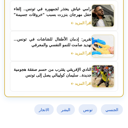
رامي عياش يعتذر لجمهوره في تونس.. إلغاء
حفل مهرجان بنزرت بسبب "خروقات جسيمة"
من المتعهد
اقرأ المزيد ←
تقرير: إدمان الأطفال للشاشات في تونس...
تهديد صامت للنمو النفسي والمعرفي
اقرأ المزيد ←
النادي الإفريقي يقترب من حسم صفقة هجومية
جديدة.. سليمان كوليبالي يصل إلى تونس
اقرأ المزيد ←
الجنسي
تونس
البشر
الاتجار