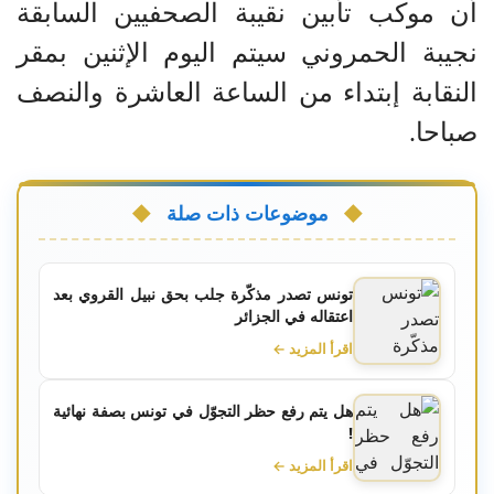
أن موكب تأبين نقيبة الصحفيين السابقة
نجيبة الحمروني سيتم اليوم الإثنين بمقر
النقابة إبتداء من الساعة العاشرة والنصف
صباحا.
موضوعات ذات صلة
تونس تصدر مذكّرة جلب بحق نبيل القروي بعد
اعتقاله في الجزائر
اقرأ المزيد ←
هل يتم رفع حظر التجوّل في تونس بصفة نهائية
!
اقرأ المزيد ←