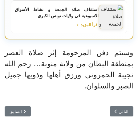
استئناف صلاة الجمعة و نشاط الأسواق
الاسبوعية في ولايات تونس الكبرى
اقرأ المزيد ←
وسيتم دفن المرحومة إثر صلاة العصر
بمنطقة البطان من ولاية منوبة… رحم الله
نجيبة الحمروني ورزق أهلها وذويها جميل
الصبر والسلوان.
المقال التالي: بين مرصد الشباب ومركز التنمية المحلية: أي حضور لمن دون
المقال السابق:
التالي
السابق