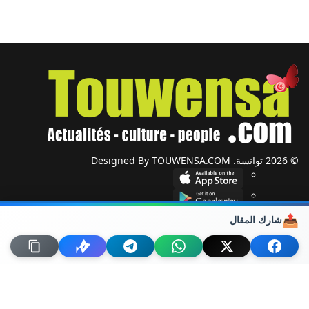
© 2026 توانسة. Designed By TOUWENSA.COM
📤
شارك المقال
شؤون دولية
أحزاب وجمعيات
ضيوف توانسة
حول توانسة
من نحن؟
راسلنا
خريطة الموقع
اتصل بنا