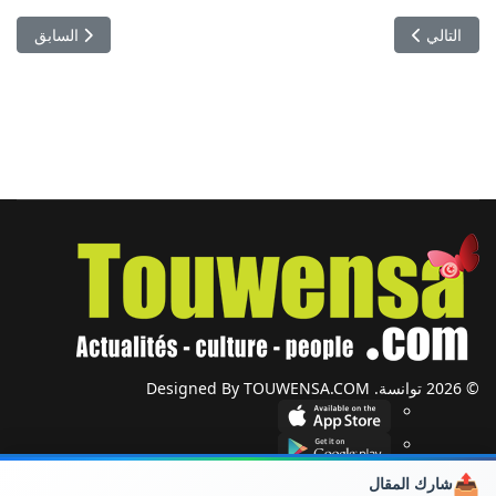
المقال السابق: تونس تُحيي الذكرى 62 
المقال التالي: قابس تختنق من جديد: احتجاجات في شاطئ السلام على الانبع
التالي
السابق
© 2026 توانسة. Designed By TOUWENSA.COM
📤
شارك المقال