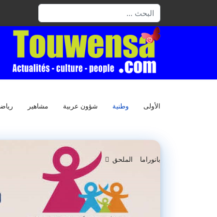
البحث
الأولى
وطنية
شؤون عربية
مشاهير
رياض
بانوراما
الملحق