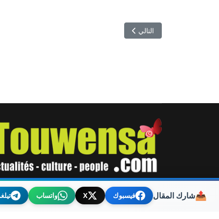
المقال التالي: عطش يهدد العڨلة وخشاب… مشروع بمليار
التالي
© 2026 توانسة. Designed By TOUWENSA.COM
📤
شارك المقال
فيسبوك
X
واتساب
تيلغ