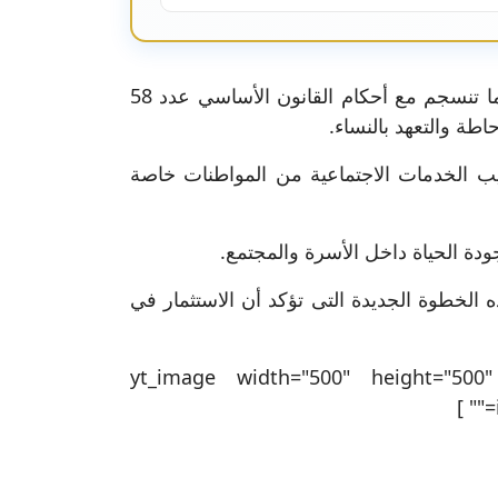
وتندرج هذه المبادرة في إطار تجسيد مبادئ دستور الجمهورية التونسية الداعمة للمساواة وتكافؤ الفرص كما تنسجم مع أحكام القانون الأساسي عدد 58
ب الخدمات الاجتماعية من المواطنات خاصة
دة الحياة داخل الأسرة والمجتمع.
الخطوة الجديدة التى تؤكد أن الاستثمار في
[yt_image width="500" height="500