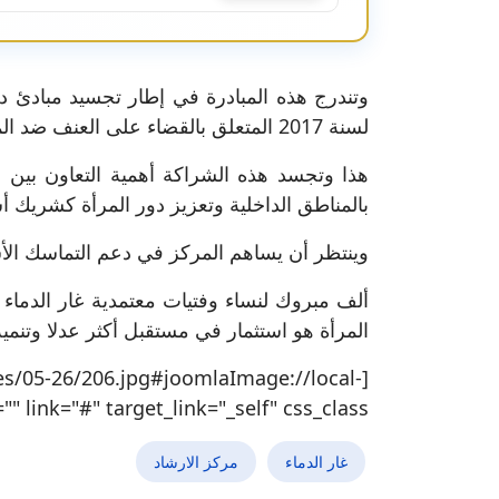
لسنة 2017 المتعلق بالقضاء على العنف ضد المرأة الذي أرسى مقاربة شاملة تقوم على الوقاية والحماية والإحاطة والتعهد بالنساء.
هذا وتجسد هذه الشراكة أهمية التعاون بين
بالمناطق الداخلية وتعزيز دور المرأة كشريك أ
وينتظر أن يساهم المركز في دعم التماسك الأس
ألف مبروك لنساء وفتيات معتمدية غار الدماء
المرأة هو استثمار في مستقبل أكثر عدلا وتنمية
05-26/206.jpg#joomlaImage://local-
nk="#" target_link="_self" css_class="" ]
غار الدماء
مركز الارشاد