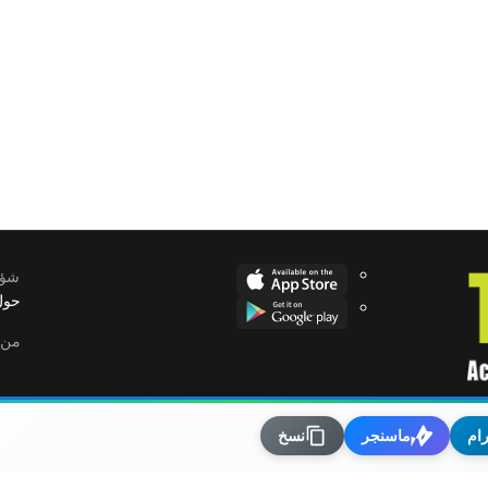
ات الدولة في مهبّ التعطيل الإداري
شؤو
حول
من 
رام
ماسنجر
نسخ