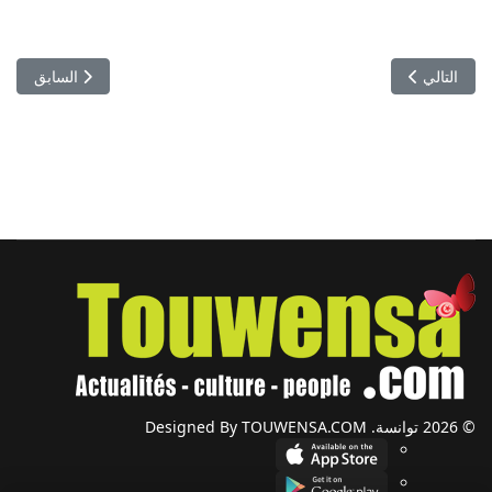
المقال التالي: نصف نهائي كأس تونس لكرة اليد- النادي الافريقي يستقبل 
المقال السابق:
التالي
السابق
© 2026 توانسة. Designed By TOUWENSA.COM