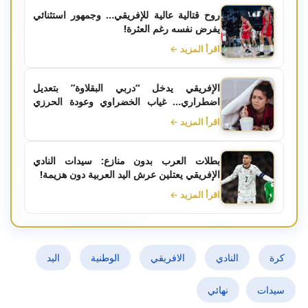
روح قتالية عالية للإفريقي… وجمهور استثنائي
يفرض نفسه رغم العثرة!
اقرأ المزيد ←
الإفريقي يدخل “دربي البقلاوة” بتعديل
اضطراري… غياب الخضراوي وعودة الحرزي
تُربك الحسابات
اقرأ المزيد ←
بطلات العرب بدون منازع: سيدات النادي
الإفريقي يعتلين عرش اليد العربية دون هزيمة!
اقرأ المزيد ←
كرة
النادي
الافريقي
الوطنية
اليد
سيدات
نهائي