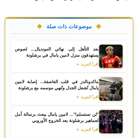
موضوعات ذات صلة
بعد التأهل إلى نهائي المونديال... لصوص
يستهدفون منزل لامين يامال في برشلونة
اقرأ المزيد ←
ماكدونالدز في قلب العاصفة… إصابة لامين
يامال تُشعل الجدل وتُنهي موسمه مع برشلونة
اقرأ المزيد ←
“لن نستسلم!”… لامين يامال يبعث برسالة أمل
لجماهير برشلونة بعد الخروج الأوروبي
اقرأ المزيد ←