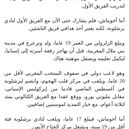
لتدريب الفريق الأول.
أما أخوماش، فلم يشارك حتى الآن مع الفريق الأول لنادي
برشلونة، لكنه يعتبر أحد هدافي فريق الناشئين.
ويبلغ الزلزولي من العمر 19 عاما، ولد وترعرع في مدينة
بني ملال المغربية، قبل أن يهاجر رفقة أسرته إلى إسبانيا،
ليكمل تعليمه ويصقل موهبته هناك.
وهو لاعب دولي في صفوف المنتخب المغربي لأقل من
20 عاما، ويلعب في مركز قلب الهجوم، وانضم لبرشلونة
في أغسطس الماضي قادما من إيركوليس الإسباني،
مقابل مليوني يورو، ووقع عقدا مع الفريق الكتالوني يمتد
لثلاثة أعوام، مع خيار التمديد لموسمين إضافيين.
أما أخوماش، فيبلغ 17 عاما، ويلعب لنادي برشلونة فئة
أقل من 19 سنة، ويشغل مركز الجناح الأيمن.