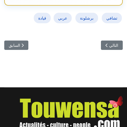
تشافي
برشلونة
عربي
قيادة
المقال التالي: ملعب سان سيرو- مشجعي النادي الإفريقي يحتفلون بالذكرى الـ 101 مع مغني الراب ف
المقال السابق:
التالي
السابق