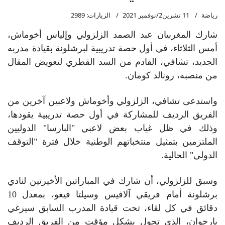
رياضة
11 تشرين2/نوفمبر 2021
الزيارات: 2989
شارك المغربيان عبد الصمد الزلزولي وإلياس أخوماش،
أمس الثلاثاء، في أول حصة تدريبية لبرشلونة بقيادة مدربه
الجديد، تشافي، القادم من السد القطري لتعويض المقال
من منصبه، رونالد كومان.
واستدعى تشافي، الزلزولي وأخوماش ولاعبين آخرين من
الفريق الرديف للمشاركة في أول حصة تدريبية يقودها،
وذلك في ظل غياب بعض لاعبي "البارسا" الدوليين
الملتزمين بتمثيل منتخباتهم الوطنية خلال فترة "التوقف
الدولي" الحالية.
وسبق للزلزولي، أن شارك في المباراتين الأخيرتين لنادي
برشلونة أمام فريقي آلافيس وسيلتا فيغو، بمعدل 10
دقائق في كل لقاء، تحت قيادة المدرب السابق سيرغي
بارخوان، الذي تحول بشكل مؤقت من الفريق الرديف