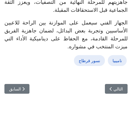
جاهزيتهم للمرحلة النهائية من التصفيات، ويعزز الثقة
الجماعية قبل الاستحقاقات المقبلة.
الجهاز الفني سيعمل على الموازنة بين الراحة للاعبين
الأساسيين وتجربة بعض البدائل، لضمان جاهزية الفريق
للمرحلة القادمة، مع الحفاظ على ديناميكية الأداء التي
ميزت المنتخب في مشواره.
ناميبيا
نسور قرطاج
المقال التالي: زيدان يفتح الباب أمام تدريب "الديوك": حلم مؤجل بانتظار ا
المقال السابق:
التالي
السابق