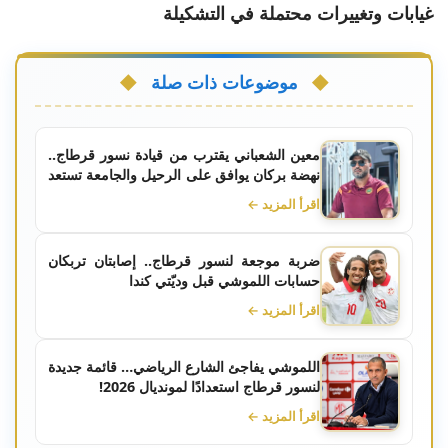
غيابات وتغييرات محتملة في التشكيلة
موضوعات ذات صلة
معين الشعباني يقترب من قيادة نسور قرطاج..
نهضة بركان يوافق على الرحيل والجامعة تستعد
للإعلان الرسمي
اقرأ المزيد ←
ضربة موجعة لنسور قرطاج.. إصابتان تربكان
حسابات اللموشي قبل وديّتي كندا
اقرأ المزيد ←
اللموشي يفاجئ الشارع الرياضي… قائمة جديدة
لنسور قرطاج استعدادًا لمونديال 2026!
اقرأ المزيد ←