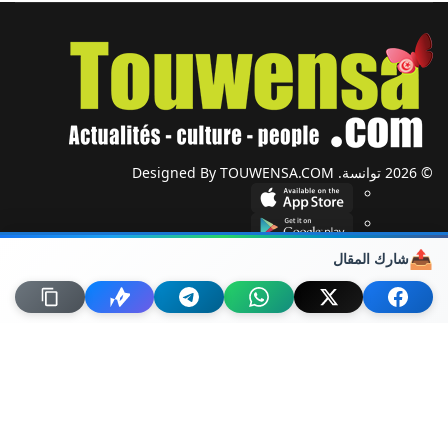
© 2026 توانسة. Designed By TOUWENSA.COM
📤
شارك المقال
شؤون دولية
أحزاب وجمعيات
ضيوف توانسة
حول توانسة
من نحن؟
راسلنا
خريطة الموقع
اتصل بنا