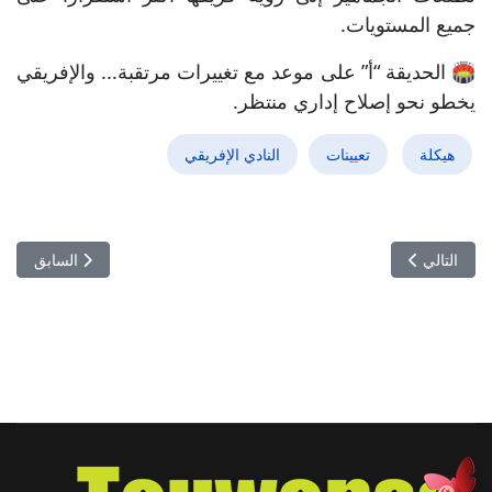
جميع المستويات.
🏟️ الحديقة “أ” على موعد مع تغييرات مرتقبة... والإفريقي
يخطو نحو إصلاح إداري منتظر.
هيكلة
تعيينات
النادي الإفريقي
المقال السابق: 🎾 «Padel en Rose»… الرياضة تتوشّح بالوردي دعم
المقال التالي: الجولة العاشرة للرابطة المحترفة الأولى: صراع النقاط واش
التالي
السابق