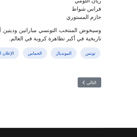
ريان اللومي
فراس شواط
حازم المستوري
وسيخوض المنتخب التونسي مباراتين وديتين أم
تاريخية في أكبر تظاهرة كروية في العالم.
تونس
المونديال
الحماس
الإعلان 
المقال التالي: اليوم الحسم… صبري اللموشي يكشف قائم
التالي