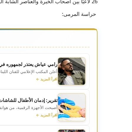
26 لاعبًا بين أصحاب الخبرة والعناصر الشابة الطامحة للتألق على الساحة العالمية.
حراسة المرمى:
رامي عياش يعتذر لجمهوره في
أعلن المكتب الإعلامي للفنان اللبن
اقرأ المزيد ←
تقرير: إدمان الأطفال للشاشا
أصبحت الأجهزة الرقمية، من هواتف 
اقرأ المزيد ←