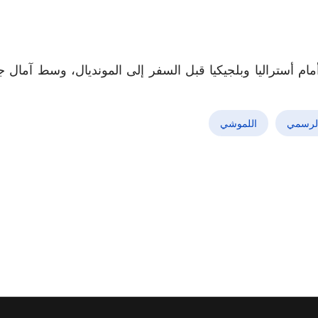
ام أستراليا وبلجيكيا قبل السفر إلى المونديال، وسط آمال ج
الرسمي
اللموشي
ة “نسور قرطاج” للمونديال ومواجهات نارية تنتظر تونس