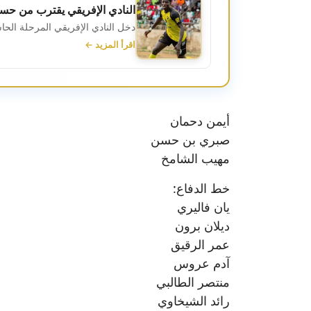
النادي الإفريقي يقترب من حس
دخل النادي الإفريقي المرحلة الح
اقرأ المزيد ←
أيمن دحمان
صبري بن حسن
مهيب الشامخ
خط الدفاع:
يان فاليري
ديلان برون
عمر الرقيق
آدم عروس
منتصر الطالبي
رائد الشيخاوي