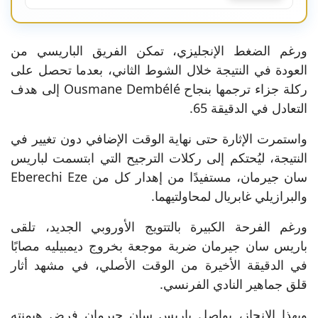
ورغم الضغط الإنجليزي، تمكن الفريق الباريسي من
العودة في النتيجة خلال الشوط الثاني، بعدما تحصل على
ركلة جزاء ترجمها بنجاح Ousmane Dembélé إلى هدف
التعادل في الدقيقة 65.
واستمرت الإثارة حتى نهاية الوقت الإضافي دون تغيير في
النتيجة، ليُحتكم إلى ركلات الترجيح التي ابتسمت لباريس
سان جيرمان، مستفيدًا من إهدار كل من Eberechi Eze
والبرازيلي غابريال لمحاولتيهما.
ورغم الفرحة الكبيرة بالتتويج الأوروبي الجديد، تلقى
باريس سان جيرمان ضربة موجعة بخروج ديمبيليه مصابًا
في الدقيقة الأخيرة من الوقت الأصلي، في مشهد أثار
قلق جماهير النادي الفرنسي.
وبهذا الإنجاز، يواصل باريس سان جيرمان فرض هيمنته