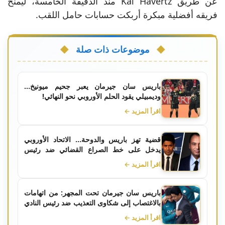
عن طريق Kai Havertz منذ الدقيقة الخامسة، ليمنح
فريقه أفضلية مبكرة أربكت حسابات حامل اللقب.
موضوعات ذات صلة
باريس سان جيرمان يعبر جحيم ميونيخ…
وديمبيلي يقود الحلم الأوروبي نحو النهائي!
اقرأ المزيد ←
قضية تهز باريس والدوحة… الاتحاد الأوروبي
يدخل على خط الصراع القضائي ضد رئيس
باريس سان جيرمان
اقرأ المزيد ←
باريس سان جيرمان تحت المجهر: من اتهامات
بالاغتصاب إلى شكاوى التعذيب ضد رئيس النادي
القطري
اقرأ المزيد ←