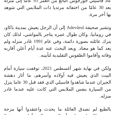
عاد فاسيلي جورجوس البالغ من العمر 93 عامًا إلى منزله
بعد 30 عامًا من اختفائه مرتديا ذات الملابس التي شوهد
بها آخر مرة.
وتشير صحيفة Adevărul إلى أن الرجل يعيش بمدينة باكاو،
في رومانيا، وكان طوال عمره يتاجر بالمواشي، لذلك كان
يترك عائلته بصورة دائمة، وفي عام 1991 غادر منزله ولم
يعد كما هو معتاد. وبعد البحث عنه عدة أيام أعلن أقاربه
وفاته وأقاموا الطقوس التقليدية لتأبينه.
ولكن في نهاية شهر أغسطس 2021، توقفت سيارة أمام
البيت الذي يعيش فيه أولاده وأسرهم، ما أثار دهشة
الجيران عندما شاهدوا فاسيلي الذي فقد قبل 30 عاما ينزل
من السيارة بنفس الملابس التي كانت عليه عندما غادر
منزله.
بالطبع لم تصدق العائلة ما يحدث واعتقدوا أنها مزحة