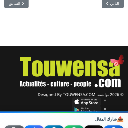
المقال التالي: أرعب الصيادين والسكان.. صيد تمساح ضخم "آكل للبشر" في
المقال السابق: س
التالي
السابق
© 2026 توانسة. Designed By TOUWENSA.COM
📤
شارك المقال
شؤون دولية
أحزاب وجمعيات
ضيوف توانسة