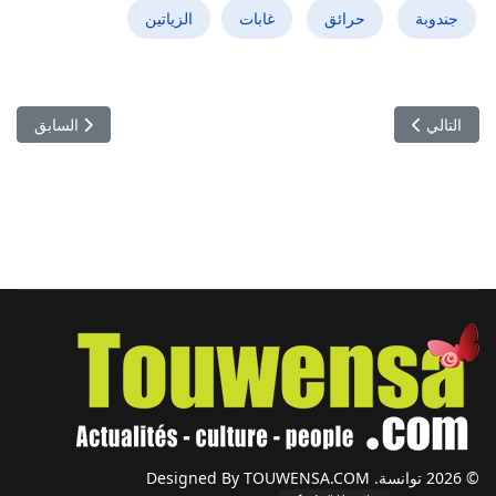
جندوبة
حرائق
غابات
الزياتين
المقال التالي: التربية تغلي: وقفة احتجاجية بساعتين داخل المدارس والمند
المقال السابق: أسطول
التالي
السابق
© 2026 توانسة. Designed By TOUWENSA.COM