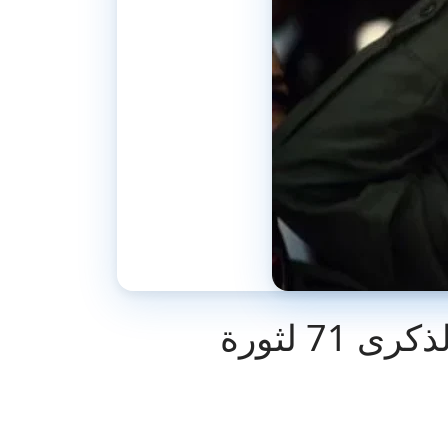
إحتفال بالذاكرة والوفاء: قنصلية الجزائر بتونس تُحيي الذكرى 71 لثورة