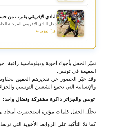
النادي الإفريقي يقترب من حس
دخل النادي الإفريقي المرحلة الح
اقرأ المزيد ←
تميّز الحفل بأجواء أخوية ودبلوماسية راقية، ح
المقيمة في تونس.
وقد عبّر الحضور عن تقديرهم العميق بحفاوة 
والإنسانية التي تجمع الشعبين التونسي والجزائ
تونس والجزائر ذاكرة مشتركة ونضال واحد:
تخلّل الحفل كلمات مؤثرة استحضرت أمجاد نوفمبر 1954، واستذكرت التضحيات الجسام التي قدّمها الشعب الجزائري في سبيل الحرية وا
كما تمّ التأكيد على الروابط الأخوية التي ترب