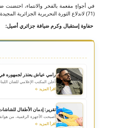
في أجواءٍ مفعمة بالفخر والانتماء، احتضنت ضا
(71) لاندلاع الثورة التحريرية الجزائرية المجيدة، تلك الثورة التي غيّرت مجرى التاريخ وكتبت بدماء الشهداء صفحة المجد والكرامة.
حفاوة إستقبال وكرم ضيافة جزائري أصيل:
رامي عياش يعتذر لجمهوره في
أعلن المكتب الإعلامي للفنان اللبن
اقرأ المزيد ←
تقرير: إدمان الأطفال للشاشا
أصبحت الأجهزة الرقمية، من هواتف 
اقرأ المزيد ←