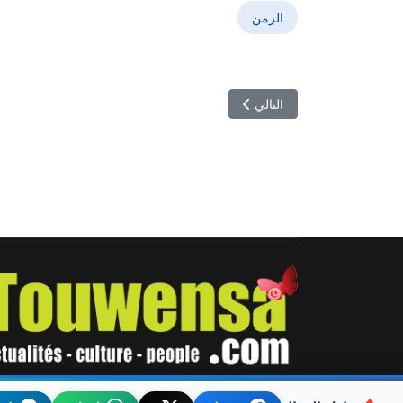
الزمن
المقال التالي: الفنان العربي الكبير صباح فخري في ذمة ا
التالي
© 2026 توانسة. Designed By TOUWENSA.COM