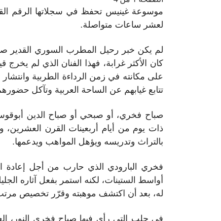
موسوعة غينيس تحفظ في سجلاتها الرقم الق
لعشر ساعات متواصلة.
لم يكن خبر رحيل المطرب السوري القدير ص
كان الأكثر غرابة، فهذا الفنان الذي لم يخرج ق
على مكانته في زمن الرداءة الطربية وانتشار ال
تتابع غيابهم عن الساحة العربية وتآكل حضورهم 
صباح فخري، أو صبحي أو صباح الدين أبوقوس،
ذات يوم من أيام أربعينات القرن العشرين،
بالتراث وتدريسه ويؤهل المواهب ويدعمها.
فخري البارودي الذي حارب من أجل إعادة الاعتبا
أواسط الستينات، لكنه استمر بفعل آثاره الجليل
له، بعد أن اكتشف موهبته وقرّر تخصيص مرتب ش