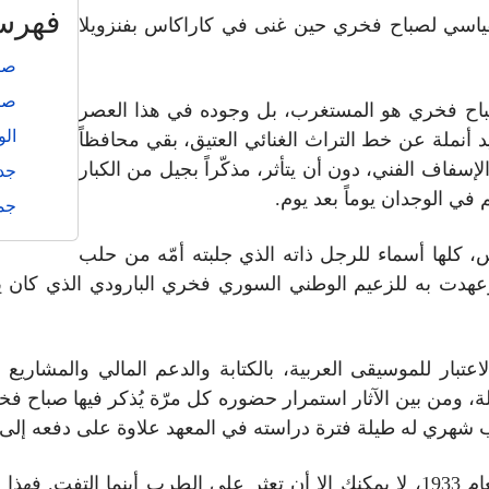
فهرس
ياسي لصباح فخري حين غنى في كاراكاس بفنزويلا
صبا
صر
باح فخري هو المستغرب، بل وجوده في هذا العصر
الو
يد أنملة عن خط التراث الغنائي العتيق، بقي محافظاً
إسفاف الفني، دون أن يتأثر، مذكّراً بجيل من الكبار
جدل
في الوجدان يوماً بعد يوم.
جم
 كلها أسماء للرجل ذاته الذي جلبته أمّه من حلب
 وعهدت به للزعيم الوطني السوري فخري البارودي الذي كان
ر للموسيقى العربية، بالكتابة والدعم المالي والمشاريع ذات ا
ة، ومن بين الآثار استمرار حضوره كل مرّة يُذكر فيها صباح فخ
هري له طيلة فترة دراسته في المعهد علاوة على دفعه إلى الإ
في حلب التي رأى فيها صباح فخري النور، العام 1933، لا يمكنك إلا أن تعثر على ا