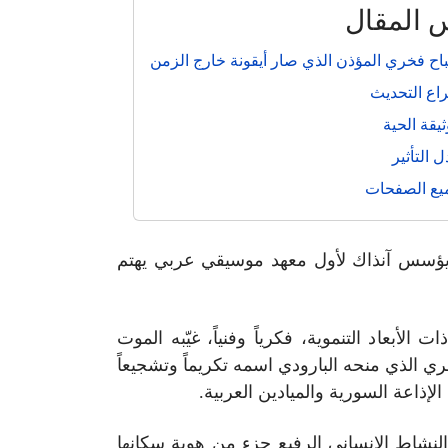
 المقال
ح فخري المؤذن الذي صار أيقونة خارج الزمن
اع التحديث
ثيقة الحية
 التأثير
يع الصفحات
 يؤسس آنذاك لأول معهد موسيقي عربي يهتم
لأبعاد التنموية، فكرياً وفنياً، غيّبه الموت
ري الذي منحه البارودي اسمه تكريماً وتشجيعاً
ذاعة السورية والميادين العربية.
لطرب أينما التفت. فهذا النشاط الإنساني الرفيع جزء من هوية سكانها