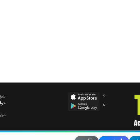
لله
شؤو
حول
من 