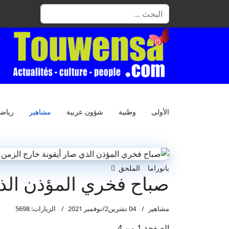
البحث
الأولى
وطنية
شؤون عربية
مشاهير
رياض
بانوراما
الملحق
صباح فخري المؤذن الذي
مشاهير
04 تشرين2/نوفمبر 2021
الزيارات: 5698
الصفحة 1 من 4