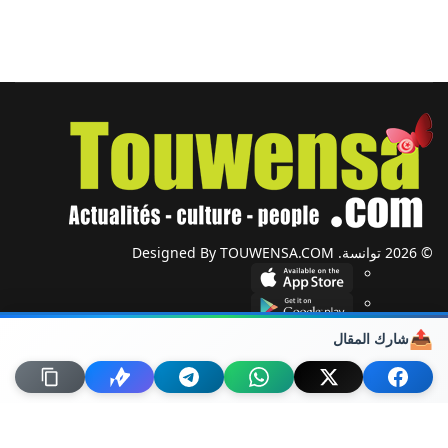
© 2026 توانسة. Designed By TOUWENSA.COM
📤
شارك المقال
شؤون دولية
أحزاب وجمعيات
ضيوف توانسة
حول توانسة
من نحن؟
راسلنا
خريطة الموقع
اتصل بنا