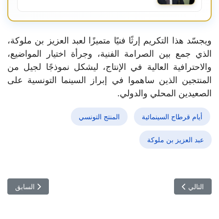
ويجسّد هذا التكريم إرثًا فنيًا متميزًا لعبد العزيز بن ملوكة،
الذي جمع بين الصرامة الفنية، وجرأة اختيار المواضيع،
والاحترافية العالية في الإنتاج، ليشكل نموذجًا لجيل من
المنتجين الذين ساهموا في إبراز السينما التونسية على
الصعيدين المحلي والدولي.
أيام قرطاج السينمائية
المنتج التونسي
عبد العزيز بن ملوكة
المقال السابق: العاصمة تتوهج 
المقال التالي: "ودّ" يتوج بالجائزة الكبرى في مهرجان فاس لسينما المدينة
التالي
السابق