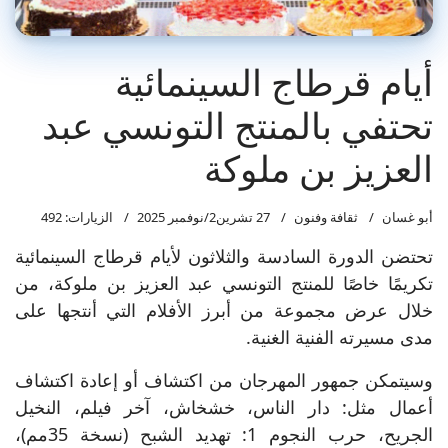
أيام قرطاج السينمائية
تحتفي بالمنتج التونسي عبد
العزيز بن ملوكة
أبو غسان
ثقافة وفنون
27 تشرين2/نوفمبر 2025
الزيارات: 492
تحتضن الدورة السادسة والثلاثون لأيام قرطاج السينمائية
تكريمًا خاصًا للمنتج التونسي عبد العزيز بن ملوكة، من
خلال عرض مجموعة من أبرز الأفلام التي أنتجها على
مدى مسيرته الفنية الغنية.
وسيتمكن جمهور المهرجان من اكتشاف أو إعادة اكتشاف
أعمال مثل: دار الناس، خشخاش، آخر فيلم، النخيل
الجريح، حرب النجوم 1: تهديد الشبح (نسخة 35مم)،