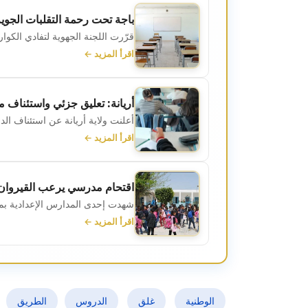
باجة تحت رحمة التقلبات الجوي
قرّرت اللجنة الجهوية لتفادي الكوار
اقرأ المزيد ←
أريانة: تعليق جزئي واستئناف محدود ل
أعلنت ولاية أريانة عن استئناف الدروس يوم الخميس 22 جان
اقرأ المزيد ←
اقتحام مدرسي يرعب القيروان:
شهدت إحدى المدارس الإعدادية بمدينة القيروان، م
اقرأ المزيد ←
الوطنية
غلق
الدروس
الطريق