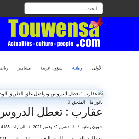
البحث
الأولى
وطنية
شؤون عربية
مشاهير
رياض
بانوراما
الملحق
عقارب : تعطل الدروس و
شؤون وطنية
11 تشرين2/نوفمبر 2021
الزيارات: 4185
تعطلت الدروس، اليوم الخميس 11 نوفمبر 2021، في أغلب المؤسسات التربوية وسط عقارب بولاية صفاقس بسبب عدم التحاق التلاميذ بمقاعد الدراسة.