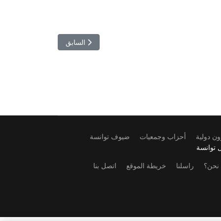
المقال السابق: صفاقس:عدد من ال
السابق
ن دولية
أحزاب وجمعيات
ضيوف توانسة
 توانسة
نحن؟
راسلنا
خريطة الموقع
اتصل بنا