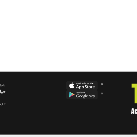
شؤو
حول
من 