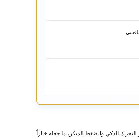
فاقسي
 التحرك الذكي والضغط المبكر، ما جعله خياراً