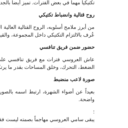
تكتيكياً مهماً في بعض الفترات. تميز أيضاً با
روح قتالية وانضباط تكتيكي
من أبرز ملامح أسلوبه، الروح القتالية العالية
عُرف بالالتزام التكتيكي داخل المجموعة، والقي
حضور ضمن فريق تنافسي
عاش العروسي فترات مع فريق تنافسي على ال
الضغط، التحرك، وخلق المساحات بقدر ما يرت
صورة لاعب منضبط
بعيداً عن أضواء الشهرة، ارتبط اسمه بالصور
واضحة.
:
يبقى سامي العروسي مهاجماً بصمته ليست فقط ف