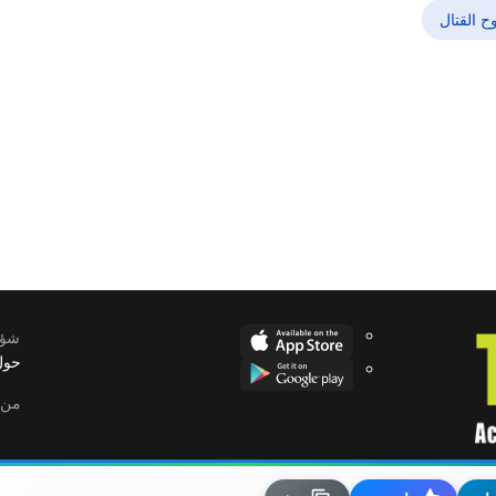
ح القتال
 تألقت ولاعب أثار الجدل قبل المونديال
شؤو
حول
من 