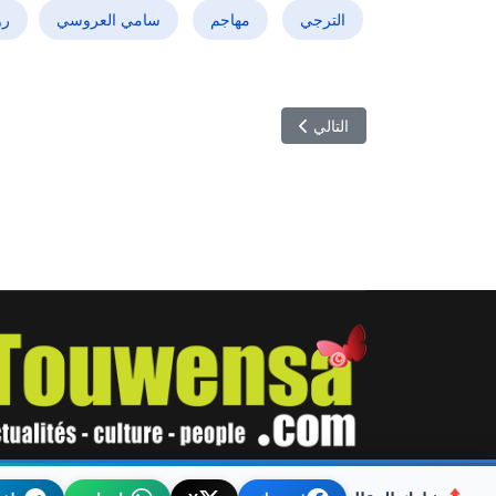
الترجي
مهاجم
سامي العروسي
رو
المقال التالي: هزيمة أمام النمسا تكشف الأوراق... نجوم
التالي
© 2026 توانسة. Designed By TOUWENSA.COM