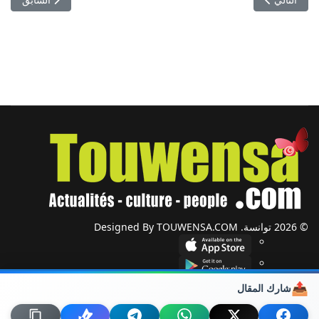
© 2026 توانسة. Designed By TOUWENSA.COM
📤
شارك المقال
شؤون دولية
أحزاب وجمعيات
ضيوف توانسة
حول توانسة