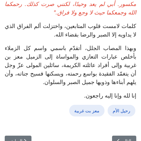
مكسور. أبي لم يعد وحيدًا، لكنني صرت كذلك. رحمكما
الله وجمعكما حيث لا وجع ولا فراق."
كلمات لامست قلوب المتابعين، واختزلت ألم الفراق الذي
لا يداويه إلا الصبر والرضا بقضاء الله.
وبهذا المصاب الجلل، أتقدّم باسمي واسم كل الزملاء
بأخلص عبارات التعازي والمواساة إلى الزميل معز بن
غربية وإلى أفراد عائلته الكريمة، سائلين المولى عزّ وجل
أن يتغمّد الفقيدة بواسع رحمته، ويسكنها فسيح جناته، وأن
يلهم أبناءها وذويها جميل الصبر والسلوان.
إنا لله وإنا إليه راجعون.
رحيل الأم
معز بت غربية
المقال التالي: شيرين عبد الوهاب تكسر الصمت: حقيقة الوضع الصحي وس
المقال السابق:
التالي
السابق