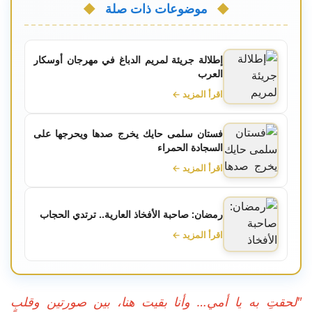
موضوعات ذات صلة
إطلالة جريئة لمريم الدباغ في مهرجان أوسكار
العرب
اقرأ المزيد ←
فستان سلمى حايك يخرج صدها ويحرجها على
السجادة الحمراء
اقرأ المزيد ←
رمضان: صاحبة الأفخاذ العارية.. ترتدي الحجاب
اقرأ المزيد ←
"لحقتِ به يا أمي… وأنا بقيت هنا، بين صورتين وقلبٍ